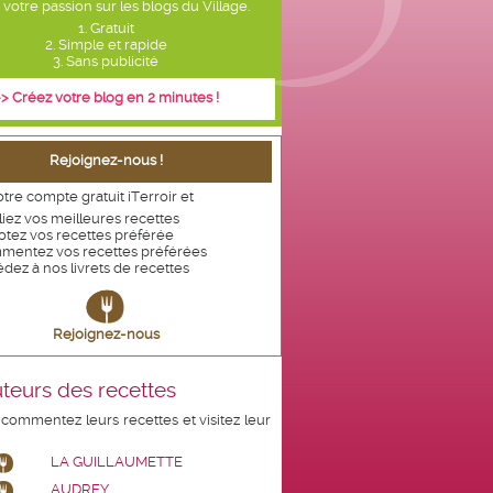
votre passion sur les blogs du Village.
1. Gratuit
2. Simple et rapide
3. Sans publicité
> Créez votre blog en 2 minutes !
Rejoignez-nous !
tre compte gratuit iTerroir et
iez vos meilleures recettes
otez vos recettes
préférée
mentez vos recettes préférées
dez à nos livrets de recettes
Rejoignez-nous
teurs des recettes
 commentez leurs recettes et visitez leur
LA GUILLAUMETTE
AUDREY