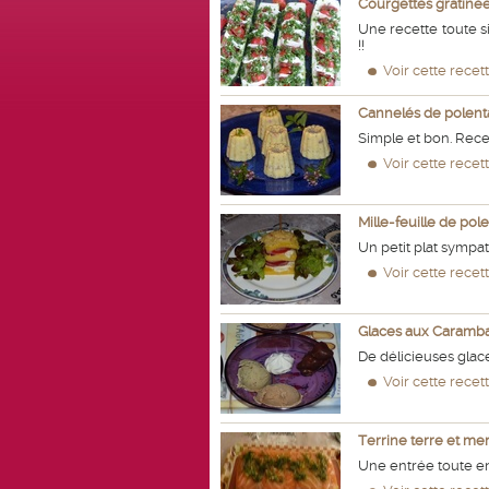
Courgettes gratiné
Une recette toute 
!!
Voir cette recet
Cannelés de polent
Simple et bon. Rece
Voir cette recet
Mille-feuille de pol
Un petit plat sympat
Voir cette recet
Glaces aux Caramba
De délicieuses glace
Voir cette recet
Terrine terre et me
Une entrée toute en