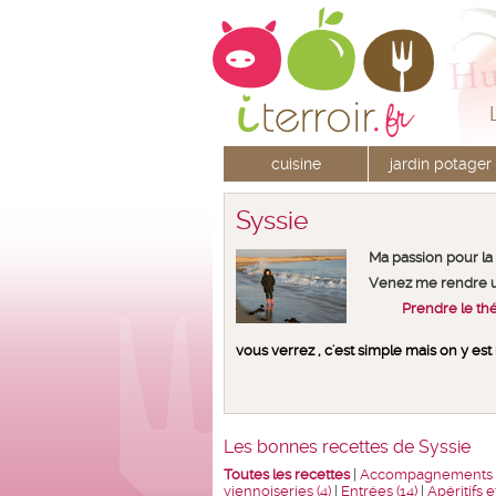
cuisine
jardin potager
Syssie
Ma passion pour la 
Venez me rendre un
Prendre le th
vous verrez , c'est simple mais on y est 
Les bonnes recettes de Syssie
Toutes les recettes
|
Accompagnements (
viennoiseries (4)
|
Entrées (14)
|
Apéritifs 