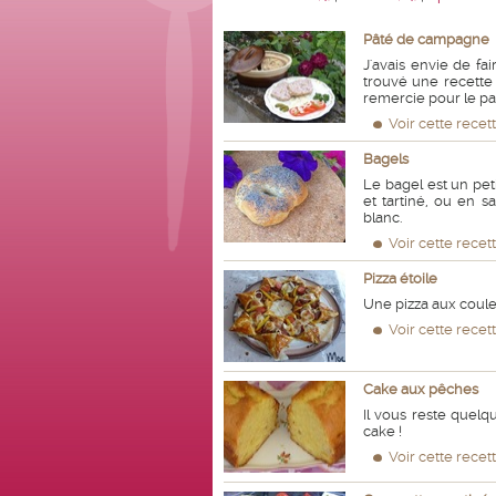
Pâté de campagne
J'avais envie de fa
trouvé une recette
remercie pour le pa
Voir cette recet
Bagels
Le bagel est un pet
et tartiné, ou en
blanc.
Voir cette recet
Pizza étoile
Une pizza aux couleu
Voir cette recet
Cake aux pêches
Il vous reste quel
cake !
Voir cette recet