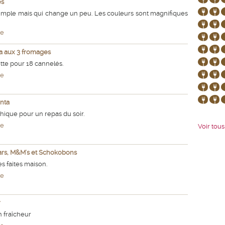
es
simple mais qui change un peu. Les couleurs sont magnifiques
te
a aux 3 fromages
tte pour 18 cannelés.
te
enta
hique pour un repas du soir.
te
Voir tous 
rs, M&M's et Schokobons
s faites maison.
te
r
 fraîcheur