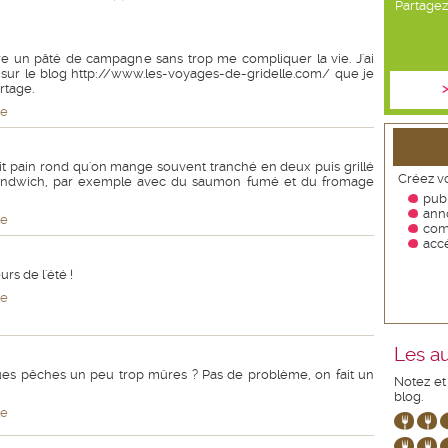
Partagez 
ire un pâté de campagne sans trop me compliquer la vie. J'ai
 sur le blog http://www.les-voyages-de-gridelle.com/ que je
rtage.
>
te
it pain rond qu'on mange souvent tranché en deux puis grillé
Créez vo
 sandwich, par exemple avec du saumon fumé et du fromage
publ
ann
te
com
accé
rs de l'été !
te
Les au
ques pêches un peu trop mûres ? Pas de problème, on fait un
Notez et
blog.
te