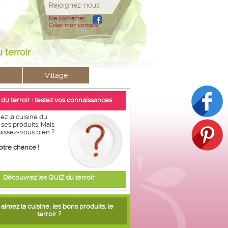
Rejoignez-nous
Me connecter
Créer mon compte
u
terroir
Village
 du terroir : testez vos connaissances
ez la cuisine du
t ses produits. Mais
aissez-vous bien ?
otre chance !
Découvrez les QUIZ du terroir
aimez la cuisine, les bons produits, le
terroir ?