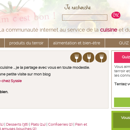
La communauté internet au service de la
cuisine
et d
produits du terroir
alimentation et bien-être
QUIZ
Quiz
Vous aim
cuisine ... je la partage avec vous en toute modestie.
terroir e
e petite visite sur mon blog
les conn
é chez Syssie
Tentez v
bien.
Vous 
1)
|
Desserts (38)
|
Plats (24)
|
Confiseries (2)
|
Pain et
et amuses bouches (2)