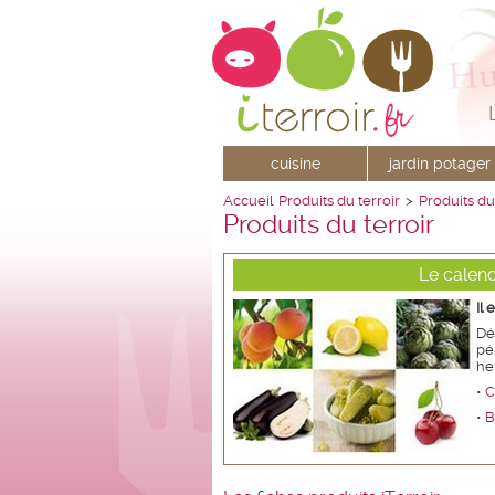
cuisine
jardin potager
Accueil
Produits du terroir
>
Produits du
Produits du terroir
Le calend
Il
Dé
pé
he
•
C
•
B