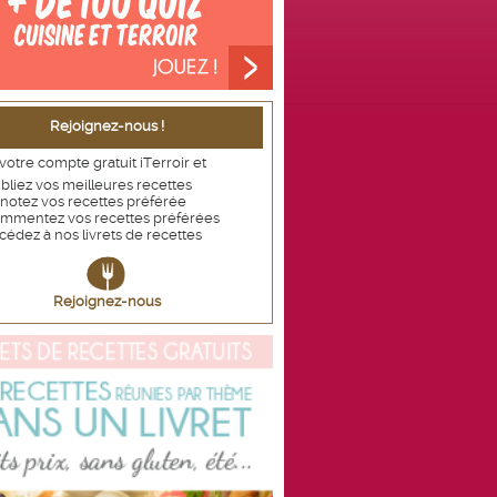
Rejoignez-nous !
votre compte gratuit iTerroir et
bliez vos meilleures recettes
notez vos recettes
préférée
mmentez vos recettes préférées
cédez à nos livrets de recettes
Rejoignez-nous