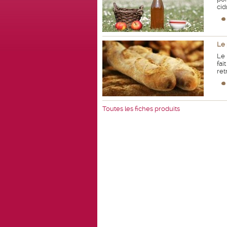
cid
Le 
Le 
fai
ret
Toutes les fiches produits