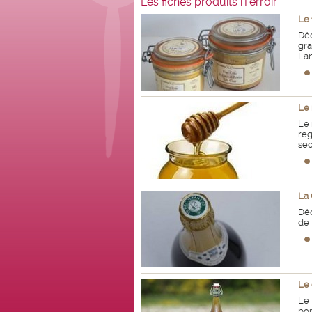
Les fiches produits iTerroir
Le 
Déc
gra
Lan
Le 
Le 
reg
sec
La 
Déc
de 
Le 
Le 
pom