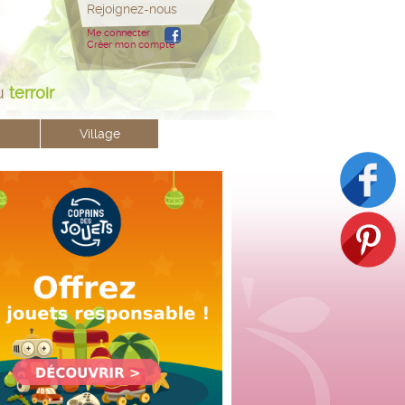
Rejoignez-nous
Me connecter
Créer mon compte
u
terroir
Village