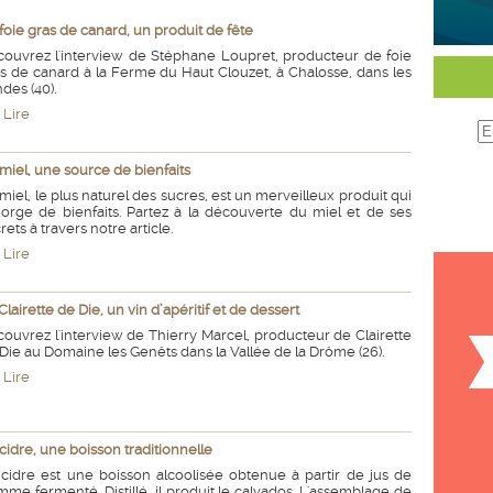
foie gras de canard, un produit de fête
ouvrez l'interview de Stéphane Loupret, producteur de foie
s de canard à la Ferme du Haut Clouzet, à Chalosse, dans les
des (40).
Lire
miel, une source de bienfaits
miel, le plus naturel des sucres, est un merveilleux produit qui
orge de bienfaits. Partez à la découverte du miel et de ses
rets à travers notre article.
Lire
Clairette de Die, un vin d’apéritif et de dessert
ouvrez l'interview de Thierry Marcel, producteur de Clairette
Die au Domaine les Genêts dans la Vallée de la Drôme (26).
Lire
cidre, une boisson traditionnelle
cidre est une boisson alcoolisée obtenue à partir de jus de
me fermenté. Distillé, il produit le calvados. L'assemblage de