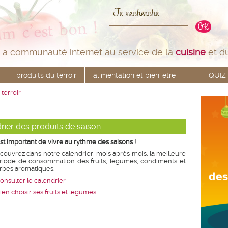
La communauté internet au service de la
cuisine
et d
produits du terroir
alimentation et bien-être
QUIZ
 terroir
rier des produits de saison
 est important de vivre au rythme des saisons !
couvrez dans notre calendrier, mois après mois, la meilleure
riode de consommation des fruits, légumes, condiments et
rbes aromatiques.
onsulter le calendrier
ien choisir ses fruits et légumes