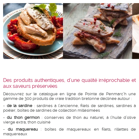
Des produits authentiques, d’une qualité irréprochable et
aux saveurs préservées
Découvrez sur le catalogue en ligne de Pointe de Penmarc’h une
gamme de 300 produits de vraie tradition bretonne déclinée autour :
-
de la sardine
: sardines à l’ancienne, filets de sardines, sardines à
poêler, boîtes de sardines de collection millésimées
-
du thon germon
: conserves de thon au naturel, à l’huile d’olive
vierge extra, thon cuisiné
-
du maquereau
: boîtes de maquereaux en filets, rillettes de
maquereaux