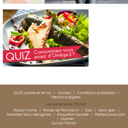
QUIZ cuisine et terroir
|
Contact
|
Conditions d'utilisation
|
Mentions légales
Les partenaires iTerroir :
Raison Home
|
Pointe de Penmarc'h
|
Seb
|
Saint Jean
|
Recettes Sans Allergènes
|
Roquefort Société
|
PetitesCaves.com
|
Auchan
Suivez iTerroir