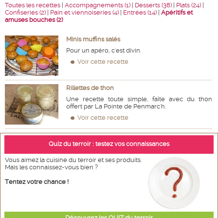
Toutes les recettes
|
Accompagnements (1)
|
Desserts (38)
|
Plats (24)
|
Confiseries (2)
|
Pain et viennoiseries (4)
|
Entrées (14)
|
Apéritifs et
amuses bouches (2)
Minis muffins salés
Pour un apéro, c'est divin.
Voir cette recette
Rillettes de thon
Une recette toute simple, faîte avec du thon
offert par La Pointe de Penmarc'h.
Voir cette recette
Quiz du terroir : testez vos connaissances
Vous aimez la cuisine du terroir et ses produits.
Mais les connaissez-vous bien ?
Tentez votre chance !
Découvrez les QUIZ du terroir