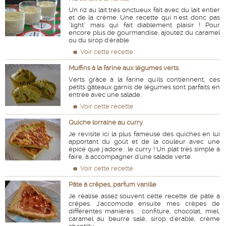
Un riz au lait très onctueux fait avec du lait entier
et de la crème. Une recette qui n'est donc pas
"light" mais qui fait diablement plaisir ! Pour
encore plus de gourmandise, ajoutez du caramel
ou du sirop d'érable.
Voir cette recette
Muffins à la farine aux légumes verts
Verts grâce à la farine qu'ils contiennent, ces
petits gâteaux garnis de légumes sont parfaits en
entrée avec une salade.
Voir cette recette
Quiche lorraine au curry
Je revisite ici la plus fameuse des quiches en lui
apportant du goût et de la couleur avec une
épice que j'adore : le curry ! Un plat très simple à
faire, à accompagner d'une salade verte.
Voir cette recette
Pâte à crêpes, parfum vanille
Je réalise assez souvent cette recette de pâte à
crêpes. J'accomode ensuite mes crêpes de
différentes manières : confiture, chocolat, miel,
caramel au beurre salé, sirop d'érable, crème