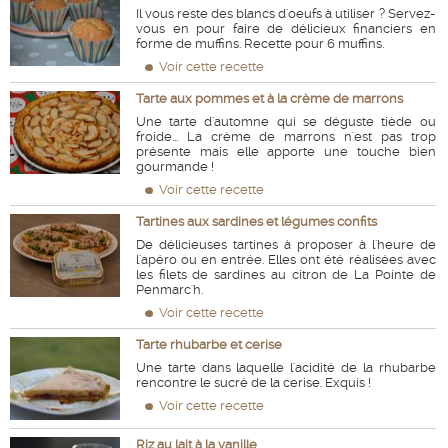
Il vous reste des blancs d'oeufs à utiliser ? Servez-
vous en pour faire de délicieux financiers en
forme de muffins. Recette pour 6 muffins.
Voir cette recette
Tarte aux pommes et à la crème de marrons
Une tarte d'automne qui se déguste tiède ou
froide... La crème de marrons n'est pas trop
présente mais elle apporte une touche bien
gourmande !
Voir cette recette
Tartines aux sardines et légumes confits
De délicieuses tartines à proposer à l'heure de
l'apéro ou en entrée. Elles ont été réalisées avec
les filets de sardines au citron de La Pointe de
Penmarc'h.
Voir cette recette
Tarte rhubarbe et cerise
Une tarte dans laquelle l'acidité de la rhubarbe
rencontre le sucré de la cerise. Exquis !
Voir cette recette
Riz au lait à la vanille