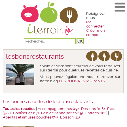
Rejoignez-
nous
Me
connecter
Créer mon
compte
lesbonsrestaurants
Sylvie et Marc sont heureux de vous retrouver
sur i'terroir pour quelques recettes de cuisine.
Vous pouvez, également, nous retrouver sur
notre blog
"LES BONS RESTAURANTS"
Les bonnes recettes de lesbonsrestaurants
Toutes les recettes
|
Accompagnements (49)
|
Desserts (108)
|
Plats
(522)
|
Confiseries (17)
|
Pain et viennoiseries (15)
|
Entrées (102)
|
Apéritifs et amuses bouches (74)
|
Boisson (11)