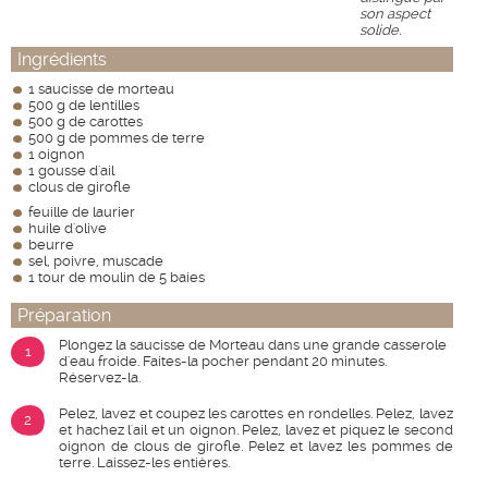
son aspect
solide.
Ingrédients
1 saucisse de morteau
500 g de lentilles
500 g de carottes
500 g de pommes de terre
1 oignon
1 gousse d'ail
clous de girofle
feuille de laurier
huile d'olive
beurre
sel, poivre, muscade
1 tour de moulin de 5 baies
Préparation
Plongez la saucisse de Morteau dans une grande casserole
1
d'eau froide. Faites-la pocher pendant 20 minutes.
Réservez-la.
Pelez, lavez et coupez les carottes en rondelles. Pelez, lavez
2
et hachez l'ail et un oignon. Pelez, lavez et piquez le second
oignon de clous de girofle. Pelez et lavez les pommes de
terre. Laissez-les entières.