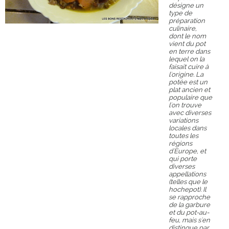
désigne un
type de
préparation
culinaire,
dont le nom
vient du pot
en terre dans
lequel on la
faisait cuire à
l'origine. La
potée est un
plat ancien et
populaire que
l'on trouve
avec diverses
variations
locales dans
toutes les
régions
d'Europe, et
qui porte
diverses
appellations
(telles que le
hochepot). Il
se rapproche
de la garbure
et du pot-au-
feu, mais s'en
distingue par