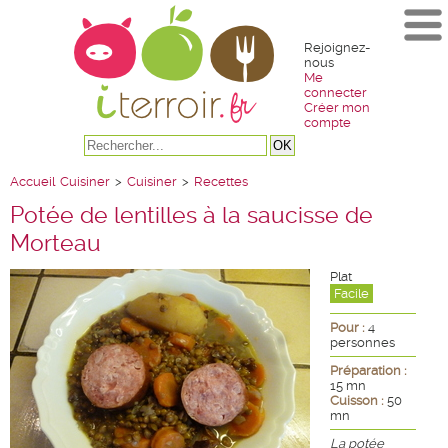
Rejoignez-
nous
Me
connecter
Créer mon
compte
Accueil
Cuisiner
>
Cuisiner
>
Recettes
Potée de lentilles à la saucisse de
Morteau
Plat
Facile
Pour :
4
personnes
Préparation :
15 mn
Cuisson :
50
mn
La potée