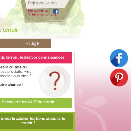
Rejoignez-nous
Me connecter
Créer mon compte
u
terroir
Village
 du terroir : testez vos connaissances
ez la cuisine du
t ses produits. Mais
aissez-vous bien ?
otre chance !
Découvrez les QUIZ du terroir
aimez la cuisine, les bons produits, le
terroir ?