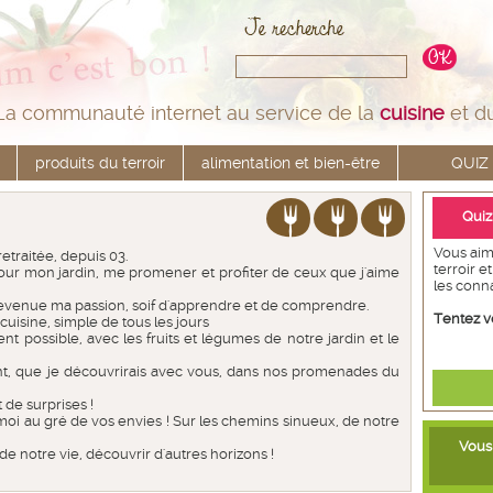
La communauté internet au service de la
cuisine
et d
produits du terroir
alimentation et bien-être
QUIZ
Quiz
Vous aim
 retraitée, depuis 03.
terroir e
r mon jardin, me promener et profiter de ceux que j'aime
les conn
evenue ma passion, soif d'apprendre et de comprendre.
Tentez v
cuisine, simple de tous les jours
ent possible, avec les fruits et légumes de notre jardin et le
ent, que je découvrirais avec vous, dans nos promenades du
 de surprises !
i au gré de vos envies ! Sur les chemins sinueux, de notre
Vous 
e notre vie, découvrir d'autres horizons !