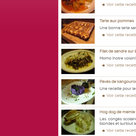
Voir cette recet
Tarte aux pommes
Une bonne tarte san
Voir cette recet
Filet de sandre sur l
Momo (notre voisin) 
Voir cette recet
Pavés de kangourou 
Une recette pour les
Voir cette recet
Hog dog de mamie
Les congés scolair
blondes et surtout l
Voir cette recet