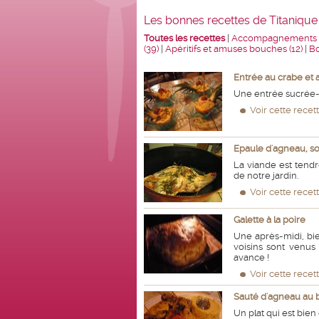
Les bonnes recettes de Titanique
Toutes les recettes
|
Accompagnements (
(39)
|
Apéritifs et amuses bouches (12)
|
Bo
Entrée au crabe et a
Une entrée sucrée-
Voir cette recet
Epaule d'agneau, so
La viande est tendr
de notre jardin.
Voir cette recet
Galette à la poire
Une après-midi, bi
voisins sont venus 
avance !
Voir cette recet
Sauté d'agneau au b
Un plat qui est bien