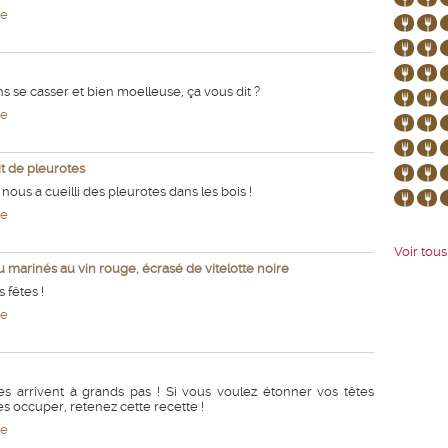
te
s se casser et bien moelleuse, ça vous dit ?
te
it de pleurotes
nous a cueilli des pleurotes dans les bois !
te
Voir tous 
marinés au vin rouge, écrasé de vitelotte noire
 fêtes !
te
es arrivent à grands pas ! Si vous voulez étonner vos têtes
es occuper, retenez cette recette !
te