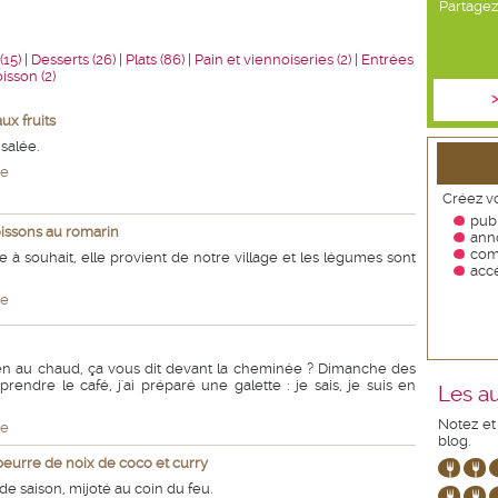
Partagez 
15)
|
Desserts (26)
|
Plats (86)
|
Pain et viennoiseries (2)
|
Entrées
isson (2)
>
ux fruits
salée.
te
Créez vo
publ
issons au romarin
ann
com
e à souhait, elle provient de notre village et les légumes sont
accé
te
en au chaud, ça vous dit devant la cheminée ? Dimanche des
prendre le café, j'ai préparé une galette : je sais, je suis en
Les au
Notez et
te
blog.
eurre de noix de coco et curry
 de saison, mijoté au coin du feu.