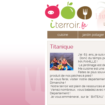
cuisine
jardin potager
Titanique
J'ai 63 ans, je suis
Donc du temps pou
MA FAMILLE !
Le jardinage est d
Ma cuisine est une 
Faites le plus souv
produit de nos pêches à pied !
Je vous ferai, visiter notre départem
Dimanche !
Notre terroir est plein de ressources et
Venez nombreux, vous baladez avec mo
Département !
Je vous emmènerai , sur le " BATEAU" d