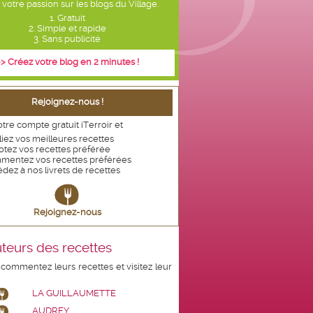
votre passion sur les blogs du Village.
1. Gratuit
2. Simple et rapide
3. Sans publicité
> Créez votre blog en 2 minutes !
Rejoignez-nous !
tre compte gratuit iTerroir et
iez vos meilleures recettes
otez vos recettes
préférée
mentez vos recettes préférées
dez à nos livrets de recettes
Rejoignez-nous
teurs des recettes
 commentez leurs recettes et visitez leur
LA GUILLAUMETTE
AUDREY