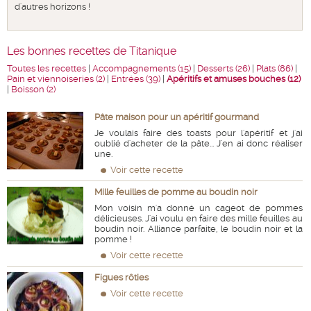
d'autres horizons !
Les bonnes recettes de Titanique
Toutes les recettes
|
Accompagnements (15)
|
Desserts (26)
|
Plats (86)
|
Pain et viennoiseries (2)
|
Entrées (39)
|
Apéritifs et amuses bouches (12)
|
Boisson (2)
Pâte maison pour un apéritif gourmand
Je voulais faire des toasts pour l'apéritif et j'ai
oublié d'acheter de la pâte... J'en ai donc réaliser
une.
Voir cette recette
Mille feuilles de pomme au boudin noir
Mon voisin m'a donné un cageot de pommes
délicieuses. J'ai voulu en faire des mille feuilles au
boudin noir. Alliance parfaite, le boudin noir et la
pomme !
Voir cette recette
Figues rôties
Voir cette recette