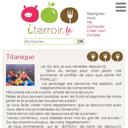
Rejoignez-
nous
Me
connecter
Créer mon
compte
Titanique
J'ai 63 ans, je suis retraitée, depuis 03.
Donc du temps pour mon jardin, me
promener et profiter de ceux que j'aime MA
FAMILLE !
Le jardinage est devenue ma passion, soif
d'apprendre et de comprendre.
Ma cuisine est une cuisine, simple de tous les jours
Faites le plus souvent possible, avec les fruits et légumes de notre
jardin et le produit de nos pêches à pied !
Je vous ferai, visiter notre département, que je découvrirais avec
vous, dans nos promenades du Dimanche !
Notre terroir est plein de ressources et de surprises !
Venez nombreux, vous baladez avec moi au gré de vos envies !
Sur les chemins sinueux, de notre Département !
Je vous emmènerai , sur le " BATEAU" de notre vie, découvrir