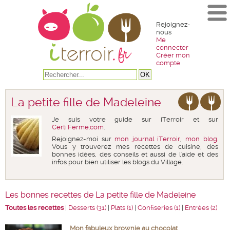
Rejoignez-
nous
Me
connecter
Créer mon
compte
La petite fille de Madeleine
Je suis votre guide sur iTerroir et sur
Certi'Ferme.com
.
Rejoignez-moi sur
mon journal iTerroir
,
mon blog
.
Vous y trouverez mes recettes de cuisine, des
bonnes idées, des conseils et aussi de l'aide et des
infos pour bien utiliser les blogs du Village.
Les bonnes recettes de La petite fille de Madeleine
Toutes les recettes
|
Desserts (31)
|
Plats (1)
|
Confiseries (1)
|
Entrées (2)
Mon fabuleux brownie au chocolat