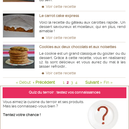
Voir cette recette
Le carrot cake express
Voici la recette du gâteau aux carottes rapide... Un
dessert savoureux et moelleux, qui en plus, rend
aimable !
Voir cette recette
Cookies aux deux chocolats et aux noisettes
Le cookie est un grand classique du goûter ou du
dessert. Grâce à cette recette, vous en réaliserez
12. Ils sont délicieux et vous aurez du mal à les
laisser refroidir...
Voir cette recette
« Début
‹ Précédent
1
2
3
4
Suivant ›
Fin »
Quiz du terroir : testez vos connaissances
Vous aimez la cuisine du terroir et ses produits.
Mais les connaissez-vous bien ?
Tentez votre chance !