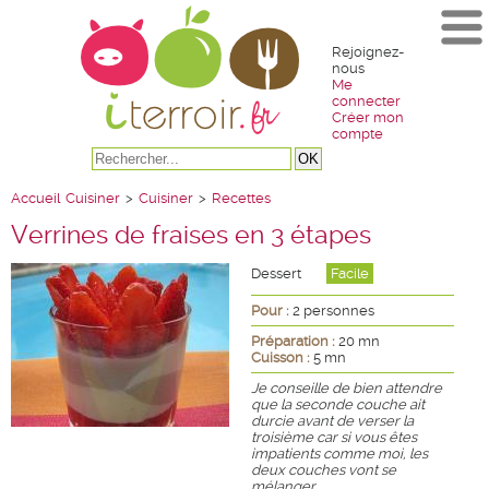
Rejoignez-
nous
Me
connecter
Créer mon
compte
Accueil
Cuisiner
>
Cuisiner
>
Recettes
Verrines de fraises en 3 étapes
Dessert
Facile
Pour :
2 personnes
Préparation :
20 mn
Cuisson :
5 mn
Je conseille de bien attendre
que la seconde couche ait
durcie avant de verser la
troisième car si vous êtes
impatients comme moi, les
deux couches vont se
mélanger.