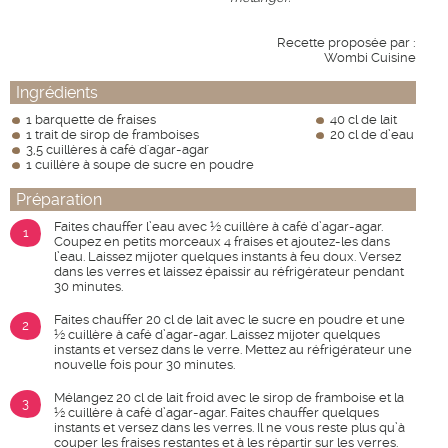
Recette proposée par :
Wombi Cuisine
Ingrédients
1 barquette de fraises
40 cl de lait
1 trait de sirop de framboises
20 cl de d’eau
3,5 cuillères à café d'agar-agar
1 cuillère à soupe de sucre en poudre
Préparation
Faites chauffer l’eau avec ½ cuillère à café d’agar-agar.
1
Coupez en petits morceaux 4 fraises et ajoutez-les dans
l’eau. Laissez mijoter quelques instants à feu doux. Versez
dans les verres et laissez épaissir au réfrigérateur pendant
30 minutes.
Faites chauffer 20 cl de lait avec le sucre en poudre et une
2
½ cuillère à café d’agar-agar. Laissez mijoter quelques
instants et versez dans le verre. Mettez au réfrigérateur une
nouvelle fois pour 30 minutes.
Mélangez 20 cl de lait froid avec le sirop de framboise et la
3
½ cuillère à café d’agar-agar. Faites chauffer quelques
instants et versez dans les verres. Il ne vous reste plus qu’à
couper les fraises restantes et à les répartir sur les verres.