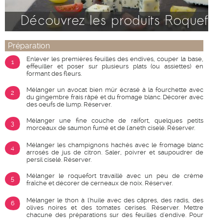
Préparation
Enlever les premières feuilles des endives, couper la base,
1
effeuiller et poser sur plusieurs plats (ou assiettes) en
formant des fleurs.
Mélanger un avocat bien mûr écrasé à la fourchette avec
2
du gingembre frais râpé et du fromage blanc. Décorer avec
des oeufs de lump. Réserver.
Mélanger une fine couche de raifort, quelques petits
3
morceaux de saumon fumé et de l'aneth ciselé. Réserver.
Mélanger les champignons hachés avec le fromage blanc
4
arrosés de jus de citron. Saler, poivrer et saupoudrer de
persil ciselé. Réserver.
Mélanger le roquefort travaillé avec un peu de crème
5
fraîche et décorer de cerneaux de noix. Réserver.
Mélanger le thon à l'huile avec des câpres, des radis, des
6
olives noires et des tomates cerises. Réserver. Mettre
chacune des préparations sur des feuilles d'endive. Pour