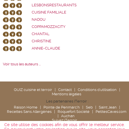
LESBONSRESTAURANTS
CUISINE FAMILIALE
NADOU
COPPAMOZZACITY
CHANTAL
CHRISTINE
ANNIE-CLAUDE
Voir tous les auteurs ...
QUIZ cuisine et terroir
|
Contact
|
Conditions d'utilisation
|
Mentions légales
Les partenaires iTerroir :
Raison Home
|
Pointe de Penmarc'h
|
Seb
|
Saint Jean
|
Recettes Sans Allergènes
|
Roquefort Société
|
PetitesCaves.com
|
Auchan
Suivez iTerroir
Ce site utilise des cookies afin de vous offrir le meilleur service.