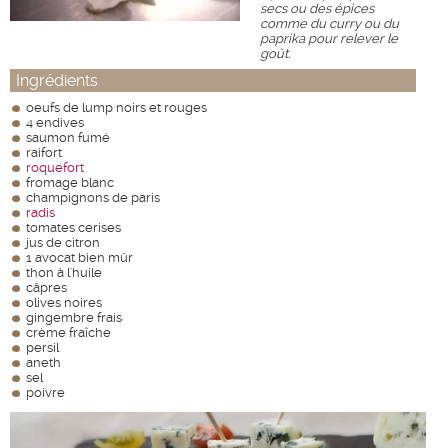
secs ou des épices
comme du curry ou du
paprika pour relever le
goût.
Ingrédients
oeufs de lump noirs et rouges
4 endives
saumon fumé
raifort
roquefort
fromage blanc
champignons de paris
radis
tomates cerises
jus de citron
1 avocat bien mûr
thon à l'huile
câpres
olives noires
gingembre frais
crème fraîche
persil
aneth
sel
poivre