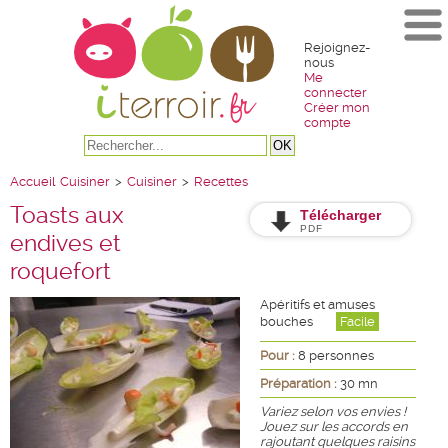
Rejoignez-
nous
Me
connecter
Créer mon
compte
Accueil
Cuisiner
>
Cuisiner
>
Recettes
Toasts aux
Télécharger
PDF
endives et
roquefort
Apéritifs et amuses
bouches
Facile
Pour :
8 personnes
Préparation :
30 mn
Variez selon vos envies !
Jouez sur les accords en
rajoutant quelques raisins