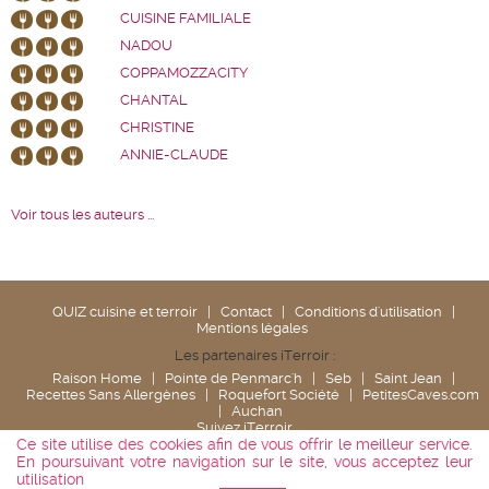
CUISINE FAMILIALE
NADOU
COPPAMOZZACITY
CHANTAL
CHRISTINE
ANNIE-CLAUDE
Voir tous les auteurs ...
QUIZ cuisine et terroir
|
Contact
|
Conditions d'utilisation
|
Mentions légales
Les partenaires iTerroir :
Raison Home
|
Pointe de Penmarc'h
|
Seb
|
Saint Jean
|
Recettes Sans Allergènes
|
Roquefort Société
|
PetitesCaves.com
|
Auchan
Suivez iTerroir
Ce site utilise des cookies afin de vous offrir le meilleur service.
En poursuivant votre navigation sur le site, vous acceptez leur
utilisation