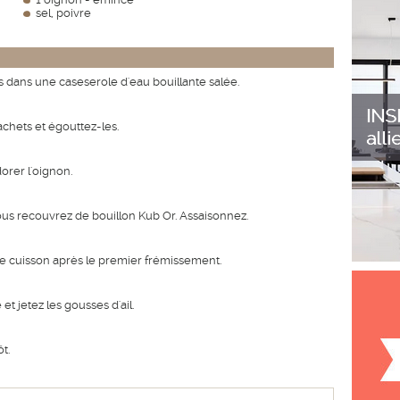
sel, poivre
les dans une caseserole d'eau bouillante salée.
sachets et égouttez-les.
orer l'oignon.
vous recouvrez de bouillon Kub Or. Assaisonnez.
e cuisson après le premier frémissement.
t jetez les gousses d'ail.
t.