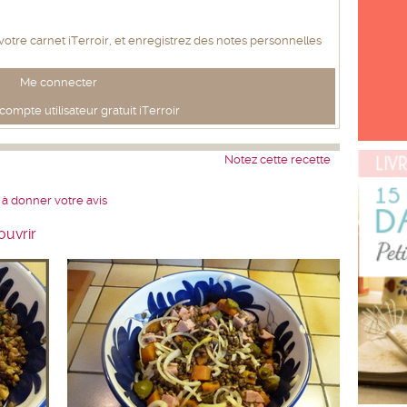
 votre carnet iTerroir, et enregistrez des notes personnelles
Me connecter
ompte utilisateur gratuit iTerroir
Notez cette recette
 à donner votre avis
ouvrir