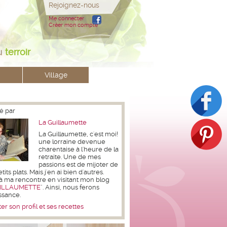
Rejoignez-nous
Me connecter
Créer mon compte
u
terroir
Village
é par
La Guillaumette
La Guillaumette, c'est moi!
une lorraine devenue
charentaise à l'heure de la
retraite. Une de mes
passions est de mijoter de
its plats. Mais j'en ai bien d'autres.
à ma rencontre en visitant mon blog
ILLAUMETTE
". Ainsi, nous ferons
ssance.
er son profil et ses recettes