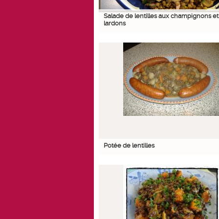
Salade de lentilles aux champignons et
lardons
Potée de lentilles