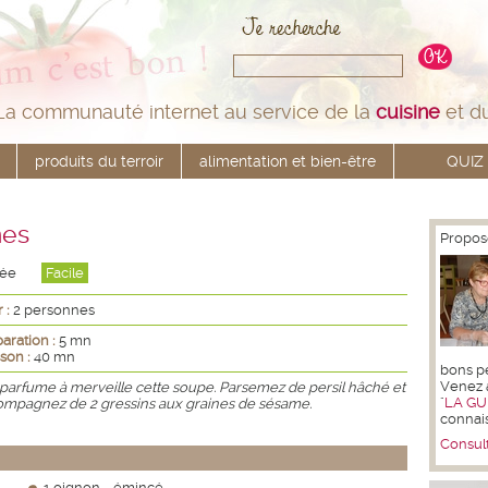
La communauté internet au service de la
cuisine
et d
produits du terroir
alimentation et bien-être
QUIZ
nes
Propos
rée
Facile
 :
2 personnes
aration :
5 mn
son :
40 mn
bons pet
Venez 
l parfume à merveille cette soupe. Parsemez de persil hâché et
"
LA GU
mpagnez de 2 gressins aux graines de sésame.
connai
Consult
1 oignon - émincé