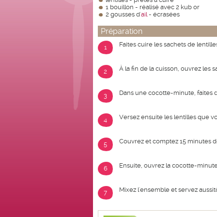
1 bouillon - réalisé avec 2 kub or
2 gousses d'
ail
- écrasées
Préparation
Faites cuire les sachets de lentil
1
À la fin de la cuisson, ouvrez les 
2
Dans une cocotte-minute, faites d
3
Versez ensuite les lentilles que 
4
Couvrez et comptez 15 minutes d
5
Ensuite, ouvrez la cocotte-minute e
6
Mixez l'ensemble et servez aussitô
7