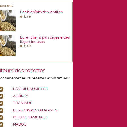
galement
Les bienfaits des lentilles
Lire
La lentille, la plus digeste des
légumineuses
Lire
teurs des recettes
 commentez leurs recettes et visitez leur
LA GUILLAUMETTE
AUDREY
TITANIQUE
LESBONSRESTAURANTS
CUISINE FAMILIALE
NADOU