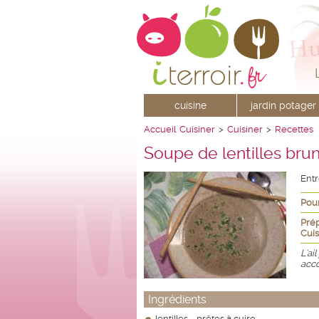
cuisine
jardin potager
Accueil
Cuisiner
>
Cuisiner
>
Recettes
Soupe de lentilles bru
Ent
Pour
Prép
Cuis
L'ai
acco
Ingrédients
lentilles - prêtes à cuire