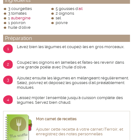
Ingrédients
3 courgettes
5 gousses d'
ail
3 tomates
2 oignons
1
aubergine
sel
1 poivron
poivre
huile d'olive
Préparation
Lavez bien les légumes et coupez-les en gros morceaux.
1
Coupez les oignons en lamelles et faites-les revenir dans
2
une grande poêle avec l'huile d'olive.
Ajoutez ensuite les légumes en mélangeant régulièrement.
3
Salez, poivrez et déposez les gousses d'ail préalablement
moulues.
Laissez mijoter l'ensemble jusqu'à cuisson complète des
4
légumes. Servez bien chaud.
Mon carnet de recettes
Ajouter cette recette à votre carnet iTerroir, et
enregistrez des notes personnelles