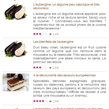
L’aubergine, un légume peu calorique et très
savoureux
L’aubergine est un légume estival apprécié pour
sa saveur riche et sa texture tendre. Savez-vous
la cuisiner ? Connaissez-vous ses bienfaits ?
Apprenez tout de ce produit phare de la cuisine
méditerranéenne !
Lire
Les bienfaits de l'aubergine
D'un beau violet, l'aubergine est un fruit cuisiné
comme un légume que l'on retrouve dans la
moussaka ou la ratatouille. Très savoureuse, c'est
indéniablement une alliée minceur et santé. Le
point sur ses atouts.
Lire
A la découverte des saveurs européennes
Spécialités danoises, espagnoles, grecques,
russes ou italiennes, partons à la rencontre des
saveurs des pays européens et découvrons des
mets incontournables ! Difficile de résister à une
tortilla, une moussaka ou un tiramisu...
Lire
L'aubergine, un fruit cuisiné comme un légume