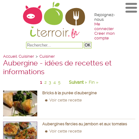
Rejoignez-
nous
Me
connecter
Créer mon
compte
Accueil
Cuisiner
>
Cuisiner
Aubergine - idées de recettes et
informations
1
2
3
4
5
Suivant ›
Fin »
Bricks à la purée d'aubergine
Voir cette recette
Aubergines farcies au jambon et aux tomates
Voir cette recette