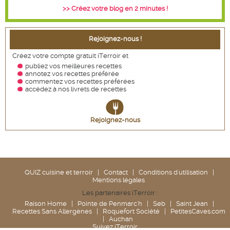
>> Créez votre blog en 2 minutes !
Rejoignez-nous !
Créez votre compte gratuit iTerroir et
publiez vos meilleures recettes
annotez vos recettes
préférée
commentez vos recettes préférées
accédez à nos livrets de recettes
Rejoignez-nous
QUIZ cuisine et terroir
|
Contact
|
Conditions d'utilisation
|
Mentions légales
Les partenaires iTerroir :
Raison Home
|
Pointe de Penmarc'h
|
Seb
|
Saint Jean
|
Recettes Sans Allergènes
|
Roquefort Société
|
PetitesCaves.com
|
Auchan
Suivez iTerroir