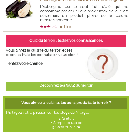
L'aubergine est le seul fruit d'été qui ne
consomme pas cru. Si elle provient d'Asie, elle est
désormais un produit phare de la cuisine
méditerranéenne.
Lire
Quiz du terroir : testez vos connaissances
Vous aimez la cuisine du terroir et ses
produits. Mais les connaissez-vous bien ?
Tentez votre chance !
Découvrez les QUIZ du terroir
Vous aimez la cuisine, les bons produits, le terroir ?
Partagez votre passion sur les blogs du Village.
1. Gratuit
2. Simple et rapide
3. Sans publicité