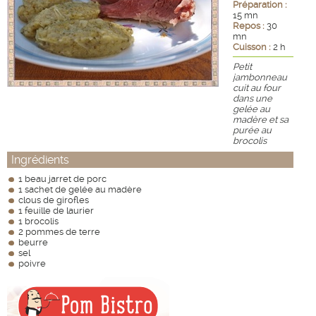
Préparation :
15 mn
Repos :
30
mn
Cuisson :
2 h
Petit
jambonneau
cuit au four
dans une
gelée au
madère et sa
purée au
brocolis
Ingrédients
1 beau jarret de porc
1 sachet de gelée au madère
clous de girofles
1 feuille de laurier
1 brocolis
2 pommes de terre
beurre
sel
poivre