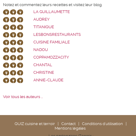
Notez et commentez leurs recettes et visitez leur blog.
LA GUILLAUMETTE
AUDREY
TITANIQUE
LESBONSRESTAURANTS
CUISINE FAMILIALE
NADOU
COPPAMOZZACITY
CHANTAL
CHRISTINE
ANNIE-CLAUDE
Voir tous les auteurs ...
QUIZ cuisine et terroir
|
Contact
|
Conditions d'utilisation
|
Mentions légales
Les partenaires iTerroir :