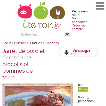
Rejoignez-
nous
Me
connecter
Créer mon
compte
Accueil
Cuisiner
>
Cuisiner
>
Recettes
Jarret de porc et
Télécharger
PDF
écrasée de
brocolis et
pommes de
terre
Plat
Facile
Pour :
3
personnes