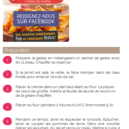
Préparation
Préparer la gelée en mélangeant un sachet de gelée avec
1
60 cl d'eau. Chauffer et réserver
Si le jarret est salé, la veille, le faire tremper dans de l'eau
2
froide pour enlever l'excès de sel.
Placer la viande dans un plat haut allant au four. La piquer
3
de clous de girofle, mettre la feuille de laurier et recouvrir
de la gelée chauffée.
Placer au four pendant 2 heures à 170°C (thermostat 5-6).
4
Pendant ce temps, laver et équeuter le brocolis. Eplucher,
5
laver et couper les pommes de terre. Dans une cocotte
placer les légumes, du sel et recouvir d'eau. Mettre à cuire à