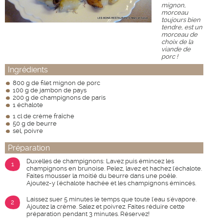
mignon,
morceau
toujours bien
tendre, est un
morceau de
choix de la
viande de
porc !
Ingrédients
800 g de filet mignon de porc
100 g de jambon de pays
200 g de champignons de paris
1 échalote
1 cl de crème fraîche
50 g de beurre
sel, poivre
Préparation
Duxelles de champignons: Lavez puis émincez les
1
champignons en brunoise. Pelez, lavez et hachez l'échalote.
Faites mousser la moitié du beurre dans une poêle.
Ajoutez-y l'échalote hachée et les champignons émincés.
Laissez suer 5 minutes le temps que toute l'eau s'évapore.
2
Ajoutez la crème. Salez et poivrez. Faites réduire cette
préparation pendant 3 minutes. Réservez!