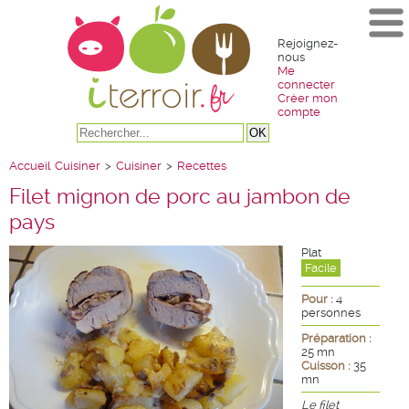
Rejoignez-
nous
Me
connecter
Créer mon
compte
Accueil
Cuisiner
>
Cuisiner
>
Recettes
Filet mignon de porc au jambon de
pays
Plat
Facile
Pour :
4
personnes
Préparation :
25 mn
Cuisson :
35
mn
Le filet