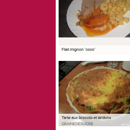
Filet mignon "coco"
Tarte aux brocolis et lardons
GRAINEDESUCRE
06/02