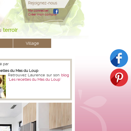
Rejoignez-nous
Me connecter
Créer mon compte
u
terroir
Village
é par
cettes du Mas du Loup
Retrouvez Laurence sur son
blog
"Les recettes du Mas du Loup"