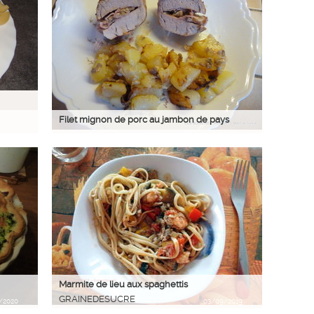
Filet mignon de porc au jambon de pays
Marmite de lieu aux spaghettis
GRAINEDESUCRE
/2020
03/09/2019