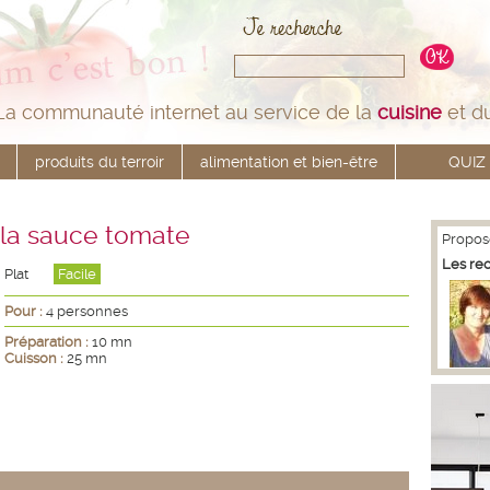
La communauté internet au service de la
cuisine
et d
produits du terroir
alimentation et bien-être
QUIZ
 la sauce tomate
Propos
Les re
Plat
Facile
Pour :
4 personnes
Préparation :
10 mn
Cuisson :
25 mn