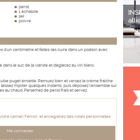
persil
1 échalote
sel
poivre
s d'un centimètre et faites-les cuire dans un poêlon avec
 dans le suc de la viande et déglacez au vin blanc.
 cube puget émietté. Remuez bien et versez la crème fraîche.
laissez mijoter quelques instants, puis déposez l'ensemble sur
es au chaud. Parsemez de persil frais et servez.
 votre carnet iTerroir, et enregistrez des notes personnelles
Me connecter