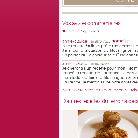
Créer mon c
Vos avis et commentaires
1
/5
2
avis
annie-claude
le 18/04/2013
Une recette facile et prête rapidement, qu
J'ai modifié la cuisson du filet mignon, a
un papier alu, la chaleur se diffuse dans l
annie-claude
le 18/04/2013
Je cherchais un recette pour mon filet 
trouvé la recette de Laurence. Je vais 
l'habitude de faire le filet mignon à l
Laurence. Je mettrais une note après dé
Notez cette recette et donnez votre avis
D'autres recettes du terroir à déc