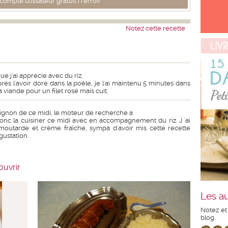
ompte utilisateur gratuit iTerroir
Notez cette recette
e j'ai apprécie avec du riz.
près l'avoir doré dans la poêle, je l'ai maintenu 5 minutes dans
a viande pour un filet rosé mais cuit.
mignon de ce midi, le moteur de recherche a
donc la cuisiner ce midi avec en accompagnement du riz. J 'ai
a moutarde et crème fraîche, sympa d'avoir mis cette recette
gustation.
ouvrir
Les au
Notez et
blog.