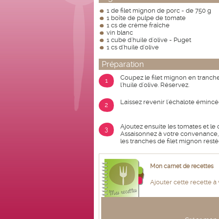
1 de filet mignon de porc - de 750 g
1 boîte de pulpe de tomate
1 cs de crème fraîche
vin blanc
1 cube d'huile d'olive - Puget
1 cs d'huile d'olive
Préparation
Coupez le filet mignon en tranche
1
l'huile d'olive. Réservez.
Laissez revenir l'échalote émincée
2
Ajoutez ensuite les tomates et le
3
Assaisonnez à votre convenance, 
les tranches de filet mignon resté
Mon carnet de recettes
Ajouter cette recette à