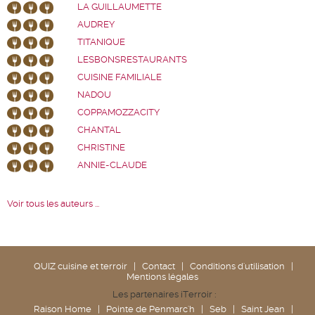
LA GUILLAUMETTE
AUDREY
TITANIQUE
LESBONSRESTAURANTS
CUISINE FAMILIALE
NADOU
COPPAMOZZACITY
CHANTAL
CHRISTINE
ANNIE-CLAUDE
Voir tous les auteurs ...
QUIZ cuisine et terroir
|
Contact
|
Conditions d'utilisation
|
Mentions légales
Les partenaires iTerroir :
Raison Home
|
Pointe de Penmarc'h
|
Seb
|
Saint Jean
|