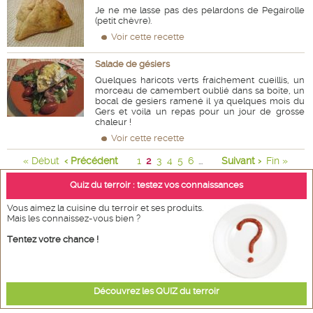
Je ne me lasse pas des pelardons de Pegairolle
(petit chèvre).
Voir cette recette
Salade de gésiers
Quelques haricots verts fraichement cueillis, un
morceau de camembert oublié dans sa boite, un
bocal de gesiers ramené il ya quelques mois du
Gers et voila un repas pour un jour de grosse
chaleur !
Voir cette recette
« Début
‹ Précédent
1
2
3
4
5
6
Suivant ›
Fin »
...
Quiz du terroir : testez vos connaissances
Vous aimez la cuisine du terroir et ses produits.
Mais les connaissez-vous bien ?
Tentez votre chance !
Découvrez les QUIZ du terroir