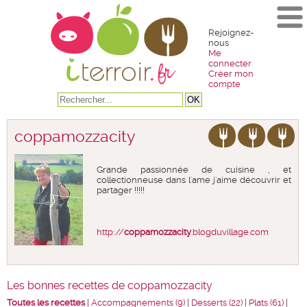
Rejoignez-
nous
Me
connecter
Créer mon
compte
coppamozzacity
Grande passionnée de cuisine , et
collectionneuse dans l'ame j'aime découvrir et
partager !!!!!
http://
coppamozzacity
.blogduvillage.com
Les bonnes recettes de coppamozzacity
Toutes les recettes
|
Accompagnements (9)
|
Desserts (22)
|
Plats (61)
|