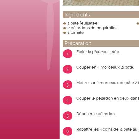
Ingrédients
1 pâte feuilletée
2 pélardons de pegairolles
1 tomate
Préparation
Etaler la pâte feuilletée.
1
Couper en 4 morceaux la pâte.
2
Mettre sur 2 morceaux de pâte 2 
3
Couper le pélardon en deux dans 
4
Déposer le pélardon.
5
Rabattre les 4 coins de la pate au
6