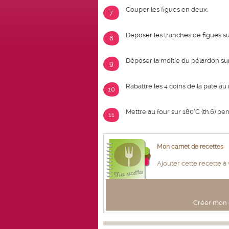
Couper les figues en deux.
7
Déposer les tranches de figues su
8
Déposer la moitie du pélardon su
9
Rabattre les 4 coins de la pate au
10
Mettre au four sur 180°C (th.6) pe
11
Mon carnet de recettes
Ajouter cette recette à
Créer mon c