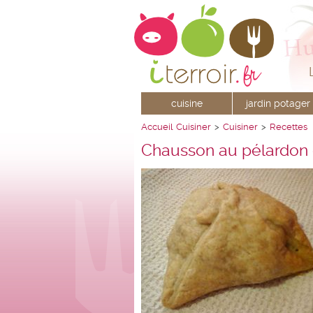
cuisine
jardin potager
Accueil
Cuisiner
>
Cuisiner
>
Recettes
Chausson au pélardon 