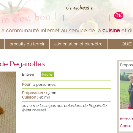
La communauté internet au service de la
cuisine
et d
produits du terroir
alimentation et bien-être
QUIZ
de Pegairolles
Propos
Entrée
Facile
Pour :
4 personnes
Préparation :
15 mn
Cuisson :
40 mn
Je ne me lasse pas des pelardons de Pegairolle
(petit chèvre).
http://
Consult