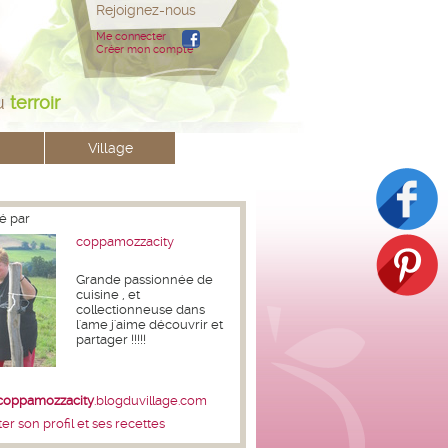
Rejoignez-nous
Me connecter
Créer mon compte
u
terroir
Village
é par
coppamozzacity
Grande passionnée de
cuisine , et
collectionneuse dans
l'ame j'aime découvrir et
partager !!!!!
coppamozzacity
.blogduvillage.com
er son profil et ses recettes