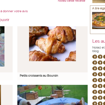
Notez cette recette
A lire é
 à donner votre avis
ouvrir
Les au
Notez et
blog.
Petits croissants au Boursin