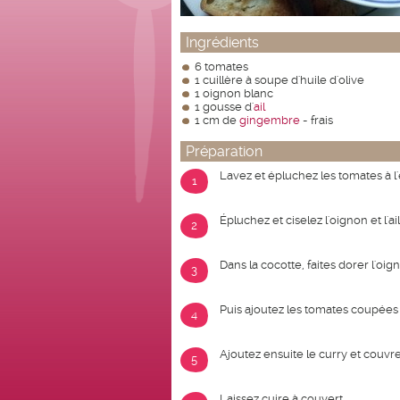
Ingrédients
6 tomates
1 cuillère à soupe d'huile d'olive
1 oignon blanc
1 gousse d'
ail
1 cm de
gingembre
- frais
Préparation
Lavez et épluchez les tomates à 
1
Épluchez et ciselez l'oignon et l'ail
2
Dans la cocotte, faites dorer l'oign
3
Puis ajoutez les tomates coupées
4
Ajoutez ensuite le curry et couvre
5
Laissez cuire à couvert.