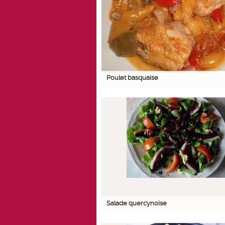
Poulet basquaise
Salade quercynoise