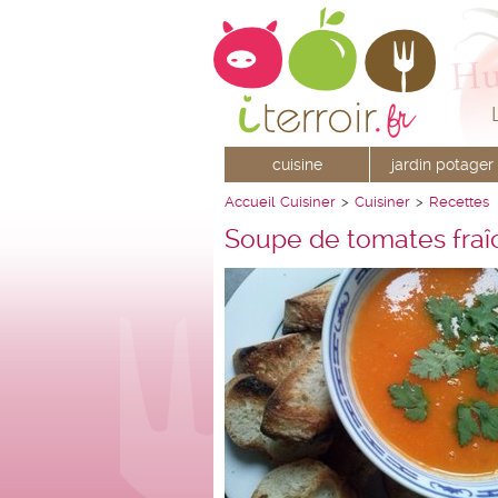
cuisine
jardin potager
Accueil
Cuisiner
>
Cuisiner
>
Recettes
Soupe de tomates fraî