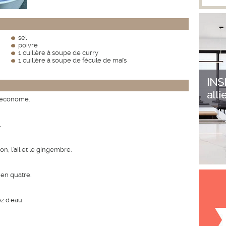
sel
poivre
1 cuillère à soupe de curry
1 cuillère à soupe de fécule de maïs
l'économe.
.
on, l'ail et le gingembre.
 en quatre.
z d'eau.