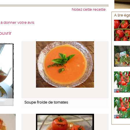
Notez cette recette
A lire é
 à donner votre avis
ouvrir
Soupe froide de tomates