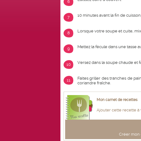
6
10 minutes avant la fin de cuisson,
7
Lorsque votre soupe et cuite, mix
8
Mettez la fécule dans une tasse av
9
Versez dans la soupe chaude et fai
10
Faites griller des tranches de pai
11
coriandre fraîche.
Mon carnet de recettes
Ajouter cette recette à
Créer mon c