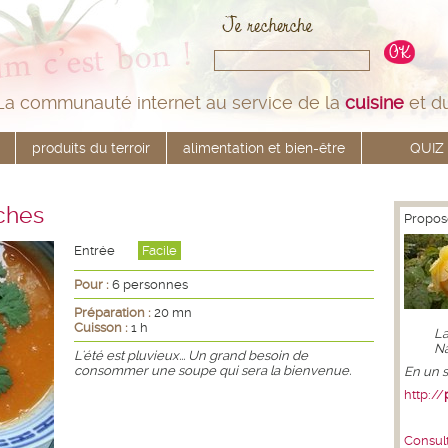
La communauté internet au service de la
cuisine
et d
produits du terroir
alimentation et bien-être
QUIZ
ches
Propos
Entrée
Facile
Pour :
6 personnes
Préparation :
20 mn
Cuisson :
1 h
La
Na
L'été est pluvieux... Un grand besoin de
consommer une soupe qui sera la bienvenue.
En un se
http://
Consult