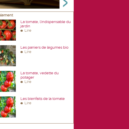
galement
La tomate, l'indispensable du
jardin
Lire
Les paniers de légumes bio
Lire
La tomate, vedette du
potager
Lire
Les bienfaits de la tomate
Lire