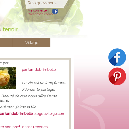
Rejoignez-nous
Me connecter
Créer mon compte
u
terroir
Village
é par
parfumdebrimbelle
La Vie est un long fleuve.
J' Aimer le partage.
 Beauté de que nous offre Dame
ture.
ul mot... j'aime la Vie.
parfumdebrimbelle
.blogduvillage.com
er son profil et ses recettes