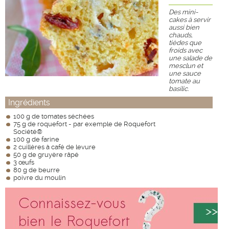
Des mini-
cakes à servir
aussi bien
chauds,
tièdes que
froids avec
une salade de
mesclun et
une sauce
tomate au
basilic.
Ingrédients
100 g de tomates séchées
75 g de roquefort - par exemple de Roquefort
Société®
100 g de farine
2 cuillères à café de levure
50 g de gruyère râpé
3 œufs
80 g de beurre
poivre du moulin