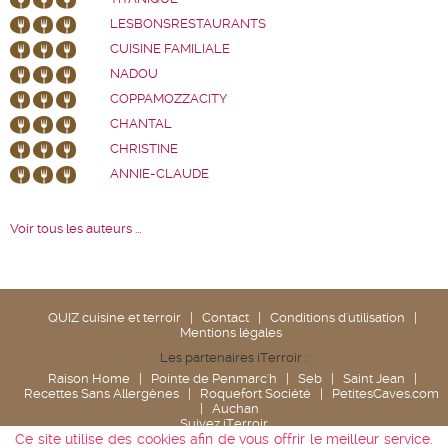
LESBONSRESTAURANTS
CUISINE FAMILIALE
NADOU
COPPAMOZZACITY
CHANTAL
CHRISTINE
ANNIE-CLAUDE
Voir tous les auteurs ...
QUIZ cuisine et terroir
|
Contact
|
Conditions d'utilisation
|
Mentions légales
Les partenaires iTerroir :
Raison Home
|
Pointe de Penmarc'h
|
Seb
|
Saint Jean
|
Recettes Sans Allergènes
|
Roquefort Société
|
PetitesCaves.com
|
Auchan
Suivez iTerroir
Ce site utilise des cookies afin de vous offrir le meilleur service.