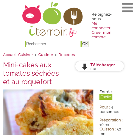
Rejoignez-
nous
Me
connecter
Créer mon
compte
Accueil
Cuisiner
>
Cuisiner
>
Recettes
Mini-cakes aux
Télécharger
PDF
tomates séchées
et au roquefort
Entrée
Facile
Pour :
4
personnes
Préparation :
10 mn
Cuisson :
50
mn