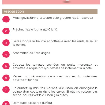
Préparation
Mélangez la farine, la levure et le gruyère râpé. Réservez.
1
Préchauffez le four à 150°C (th5).
2
Faites fondre le beurre et battez-le avec les œufs, le sel et
3
le poivre.
Assemblez les 2 mélanges.
4
Coupez les tomates séchées en petits morceaux et
5
émiettez le roquefort. Ajoutez-les délicatement à la pâte.
Versez la préparation dans des moules à mini-cakes
6
beurrés et farinés.
Enfournez 45 minutes. Vérifiez la cuisson en enfonçant la
7
pointe d'un couteau dans les cakes. Si elle ne ressort pas
sèche, poursuivez la cuisson 5 minutes.
Démoulez à la sortie du four.
8