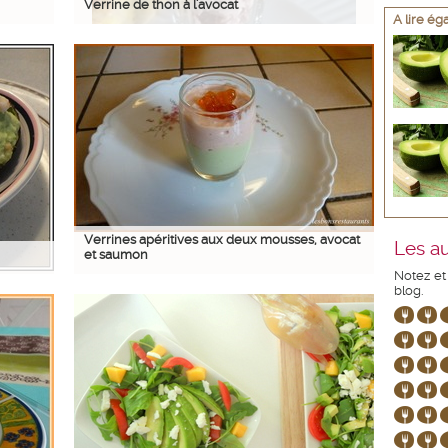
Verrine de thon à l'avocat
A lire é
Verrines apéritives aux deux mousses, avocat
Les au
et saumon
Notez et
blog.