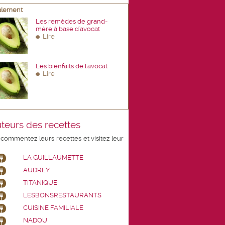
galement
Les remèdes de grand-
mère à base d'avocat
Lire
Les bienfaits de l'avocat
Lire
teurs des recettes
 commentez leurs recettes et visitez leur
LA GUILLAUMETTE
AUDREY
TITANIQUE
LESBONSRESTAURANTS
CUISINE FAMILIALE
NADOU