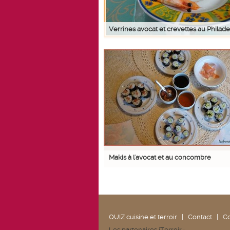
Verrines avocat et crevettes au Philade
Makis à l'avocat et au concombre
QUIZ cuisine et terroir
|
Contact
|
Co
Les partenaires iTerroir :