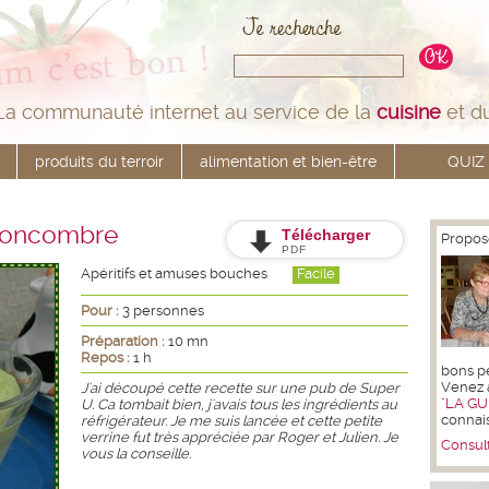
La communauté internet au service de la
cuisine
et d
produits du terroir
alimentation et bien-être
QUIZ
 concombre
Télécharger
Propos
PDF
Apéritifs et amuses bouches
Facile
Pour :
3 personnes
Préparation :
10 mn
Repos :
1 h
bons pet
Venez 
J'ai découpé cette recette sur une pub de Super
"
LA GU
U. Ca tombait bien, j'avais tous les ingrédients au
connai
réfrigérateur. Je me suis lancée et cette petite
verrine fut très appréciée par Roger et Julien. Je
Consult
vous la conseille.