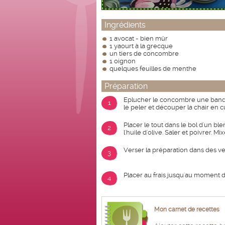
Ingrédients
1 avocat - bien mûr
1 yaourt à la grecque
un tiers de concombre
1 oignon
quelques feuilles de menthe
Préparation
Eplucher le concombre une bande 
1
le peler et découper la chair en 
Placer le tout dans le bol d'un ble
2
l'huile d'olive. Saler et poivrer
Verser la préparation dans des ve
3
Placer au frais jusqu'au moment de
4
Mon carnet de recettes