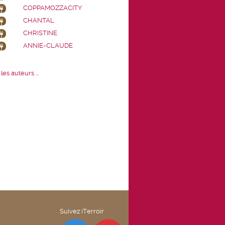
COPPAMOZZACITY
CHANTAL
CHRISTINE
ANNIE-CLAUDE
les auteurs ...
Suivez iTerroir