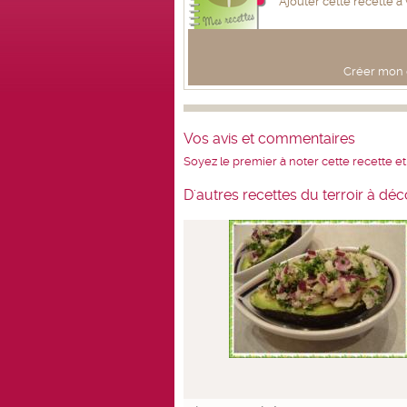
Ajouter cette recette à
Créer mon c
Vos avis et commentaires
Soyez le premier à noter cette recette et
D'autres recettes du terroir à déc