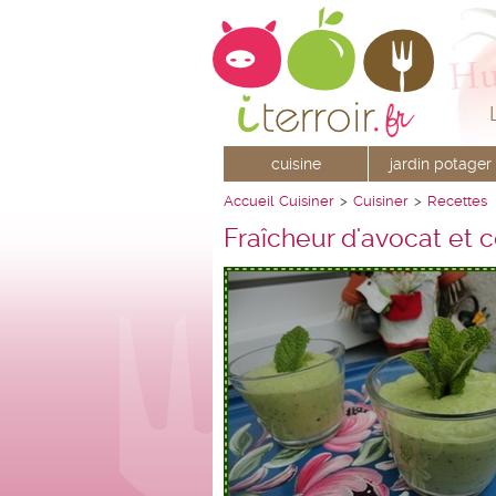
cuisine
jardin potager
Accueil
Cuisiner
>
Cuisiner
>
Recettes
Fraîcheur d'avocat et