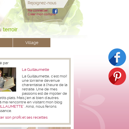
Rejoignez-nous
Me connecter
Créer mon compte
u
terroir
Village
é par
La Guillaumette
La Guillaumette, c'est moi!
une lorraine devenue
charentaise à l'heure de la
retraite. Une de mes
passions est de mijoter de
its plats. Mais j'en ai bien d'autres.
à ma rencontre en visitant mon blog
ILLAUMETTE
". Ainsi, nous ferons
ssance.
er son profil et ses recettes