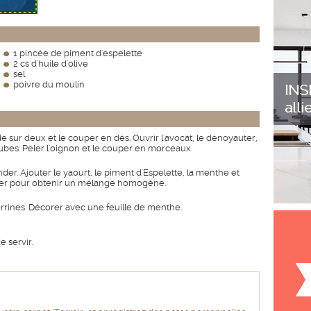
1 pincée de piment d'espelette
2 cs d'huile d'olive
sel
poivre du moulin
sur deux et le couper en dés. Ouvrir l'avocat, le dénoyauter,
cubes. Peler l'oignon et le couper en morceaux.
nder. Ajouter le yaourt, le piment d'Espelette, la menthe et
. Mixer pour obtenir un mélange homogène.
rrines. Décorer avec une feuille de menthe.
 servir.