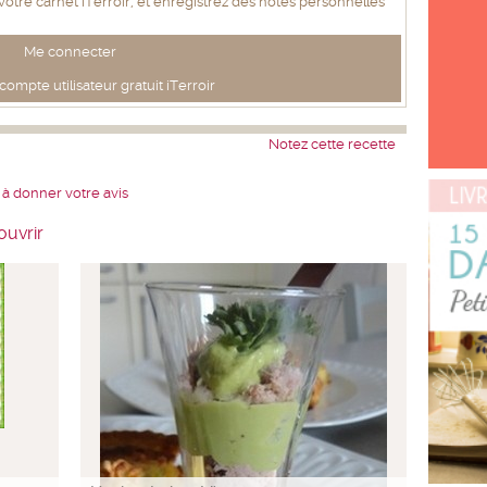
 votre carnet iTerroir, et enregistrez des notes personnelles
Me connecter
ompte utilisateur gratuit iTerroir
Notez cette recette
 à donner votre avis
ouvrir