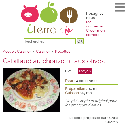
Rejoignez-
nous
Me
connecter
Créer mon
compte
Accueil
Cuisiner
>
Cuisiner
>
Recettes
Cabillaud au chorizo et aux olives
Plat
Moyen
Pour :
4 personnes
Préparation :
30 mn
Cuisson :
45 mn
Un plat simple et original pour
les amateurs d'olives.
Recette proposée par : Chris
Guarch