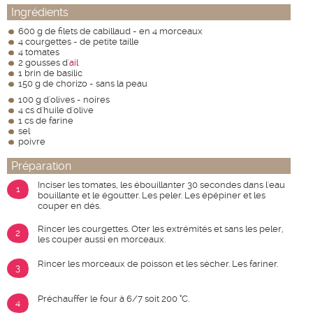
Ingrédients
600 g de filets de cabillaud - en 4 morceaux
4 courgettes - de petite taille
4 tomates
2 gousses d'
ail
1 brin de basilic
150 g de chorizo - sans la peau
100 g d'olives - noires
4 cs d'huile d'olive
1 cs de farine
sel
poivre
Préparation
Inciser les tomates, les ébouillanter 30 secondes dans l'eau
1
bouillante et le égoutter. Les peler. Les épépiner et les
couper en dés.
Rincer les courgettes. Oter les extrémités et sans les peler,
2
les couper aussi en morceaux.
Rincer les morceaux de poisson et les sécher. Les fariner.
3
Préchauffer le four à 6/7 soit 200 °C.
4