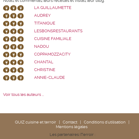
Notez et commentez leurs recettes et visitez leur blog.
LA GUILLAUMETTE
AUDREY
TITANIQUE
LESBONSRESTAURANTS
CUISINE FAMILIALE
NADOU
COPPAMOZZACITY
CHANTAL
CHRISTINE
ANNIE-CLAUDE
Voir tous les auteurs ...
QUIZ cuisine et terroir
|
Contact
|
Conditions d'utilisation
|
Mentions légales
Les partenaires iTerroir :