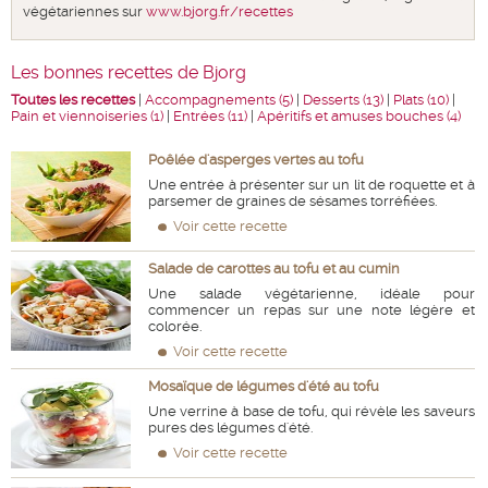
végétariennes sur
www.bjorg.fr/recettes
Les bonnes recettes de Bjorg
Toutes les recettes
|
Accompagnements (5)
|
Desserts (13)
|
Plats (10)
|
Pain et viennoiseries (1)
|
Entrées (11)
|
Apéritifs et amuses bouches (4)
Poêlée d'asperges vertes au tofu
Une entrée à présenter sur un lit de roquette et à
parsemer de graines de sésames torréfiées.
Voir cette recette
Salade de carottes au tofu et au cumin
Une salade végétarienne, idéale pour
commencer un repas sur une note légère et
colorée.
Voir cette recette
Mosaïque de légumes d'été au tofu
Une verrine à base de tofu, qui révèle les saveurs
pures des légumes d'été.
Voir cette recette