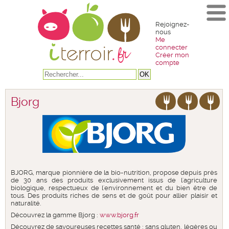
Rejoignez-
nous
Me
connecter
Créer mon
compte
Bjorg
BJORG, marque pionnière de la bio-nutrition, propose depuis près
de 30 ans des produits exclusivement issus de l'agriculture
biologique, respectueux de l'environnement et du bien être de
tous. Des produits riches de sens et de goût pour allier plaisir et
naturalité.
Découvrez la gamme Bjorg :
www.bjorg.fr
Découvrez de savoureuses recettes santé : sans gluten, légères ou