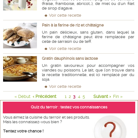
(fraise, framboise, abricot...), de miel ou d'un filet
de sirop d'agave.
Voir cette recette
Pain à la farine de riz et châtaigne
Un pain délicieux, sans gluten, dans lequel la
farine de châtaigne peut être remplacée par
celle de sarrasin ou de teff.
Voir cette recette
Gratin dauphinois sans lactose
Un gratin savoureux pour accompagner vos
viandes ou poissons. Le lait, que l'on trouve dans
la recette traditionnelle, est ici remplacé par du
soja.
Voir cette recette
« Début
‹ Précédent
1
2
3
4
5
Suivant ›
Fin »
Quiz du terroir : testez vos connaissances
Vous aimez la cuisine du terroir et ses produits.
Mais les connaissez-vous bien ?
Tentez votre chance !