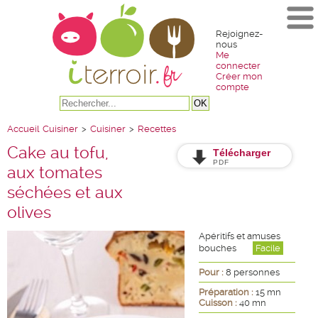
Rejoignez-
nous
Me
connecter
Créer mon
compte
Accueil
Cuisiner
>
Cuisiner
>
Recettes
Cake au tofu,
Télécharger
PDF
aux tomates
séchées et aux
olives
Apéritifs et amuses
bouches
Facile
Pour :
8 personnes
Préparation :
15 mn
Cuisson :
40 mn