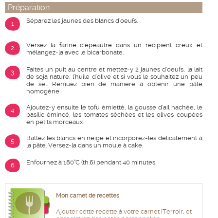
Préparation
Séparez les jaunes des blancs d'oeufs.
1
Versez la farine d'épeautre dans un récipient creux et
2
mélangez-la avec le bicarbonate.
Faites un puit au centre et mettez-y 2 jaunes d'oeufs, la lait
3
de soja nature, l'huile d'olive et si vous le souhaitez un peu
de sel. Remuez bien de manière à obtenir une pâte
homogène.
Ajoutez-y ensuite le tofu émietté, la gousse d'ail hachée, le
4
basilic émincé, les tomates séchées et les olives coupées
en petits morceaux.
Battez les blancs en neige et incorporez-les délicatement à
5
la pâte. Versez-la dans un moule à cake.
Enfournez à 180°C (th.6) pendant 40 minutes.
6
Mon carnet de recettes
Ajouter cette recette à votre carnet iTerroir, et