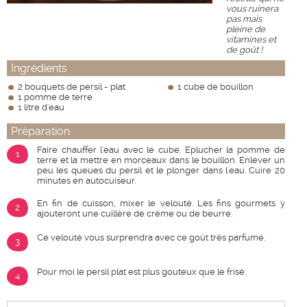
vous ruinera
pas mais
pleine de
vitamines et
de goût !
Ingrédients
2 bouquets de persil - plat
1 cube de bouillon
1 pomme de terre
1 litre d'eau
Préparation
Faire chauffer l'eau avec le cube. Eplucher la pomme de
1
terre et la mettre en morceaux dans le bouillon. Enlever un
peu les queues du persil et le plonger dans l'eau. Cuire 20
minutes en autocuiseur.
En fin de cuisson, mixer le velouté. Les fins gourmets y
2
ajouteront une cuillère de crème ou de beurre.
Ce velouté vous surprendra avec ce goût très parfumé.
3
Pour moi le persil plat est plus gouteux que le frisé.
4