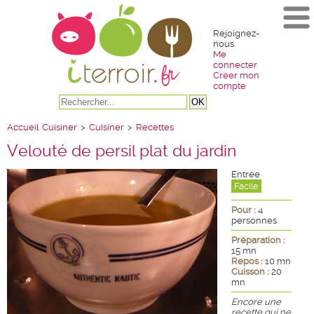
Rejoignez-
nous
Me
connecter
Créer mon
compte
Accueil
Cuisiner
>
Cuisiner
>
Recettes
Velouté de persil plat du jardin
Entrée
Facile
Pour :
4
personnes
Préparation :
15 mn
Repos :
10 mn
Cuisson :
20
mn
Encore une
recette qui ne