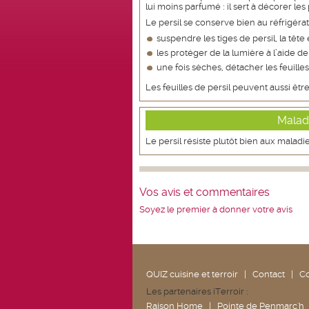
lui moins parfumé : il sert à décorer les 
Le persil se conserve bien au réfrigéra
suspendre les tiges de persil, la têt
les protéger de la lumière à l’aide de
une fois sèches, détacher les feuilles
Les feuilles de persil peuvent aussi êt
Maladi
Le persil résiste plutôt bien aux maladie
Vos avis et commentaires
Soyez le premier à donner votre avis
QUIZ cuisine et terroir
|
Contact
|
Co
Les partenaires iTerroir :
Raison Home
|
Pointe de Penmarc'h