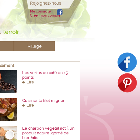
Rejoignez-nous
Me connecter
Créer mon compte
u
terroir
Village
galement
Les vertus du café en 15
points
Lire
Cuisiner le filet mignon
Lire
Le charbon végétal actif, un
produit naturel gorgé de
bienfaits