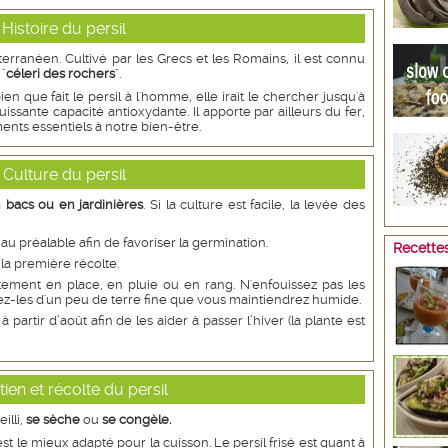
Histoire du persil
terranéen. Cultivé par les Grecs et les Romains, il est connu
"
céleri des rochers
".
ien que fait le persil à l'homme, elle irait le chercher jusqu'à
uissante capacité antioxydante. Il apporte par ailleurs du fer,
ents essentiels à notre bien-être.
Culture du persil
n bacs ou en jardinières
. Si la culture est facile, la levée des
au préalable afin de favoriser la germination.
Recettes
 la première récolte.
ment en place, en pluie ou en rang. N'enfouissez pas les
z-les d'un peu de terre fine que vous maintiendrez humide.
à partir d’août afin de les aider à passer l’hiver (la plante est
tien et récolte du persil
illi,
se sèche
ou
se congèle.
 est le mieux adapté pour la cuisson. Le persil frisé est quant à