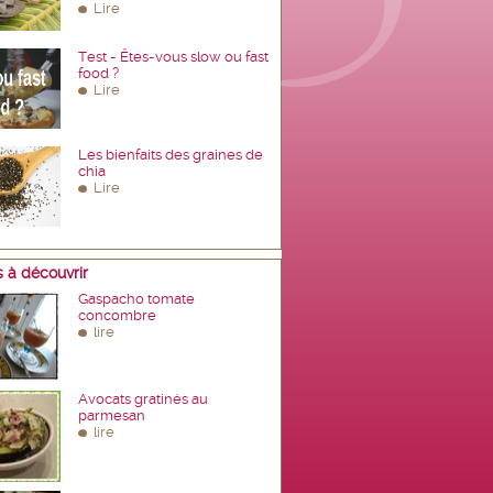
Lire
Test - Êtes-vous slow ou fast
food ?
Lire
Les bienfaits des graines de
chia
Lire
 à découvrir
Gaspacho tomate
concombre
lire
Avocats gratinés au
parmesan
lire