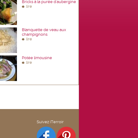
Bricks à la purée d'aubergine
lire
Blanquette de veau aux
champignons
lire
Potée limousine
lire
Suivez iTerroir