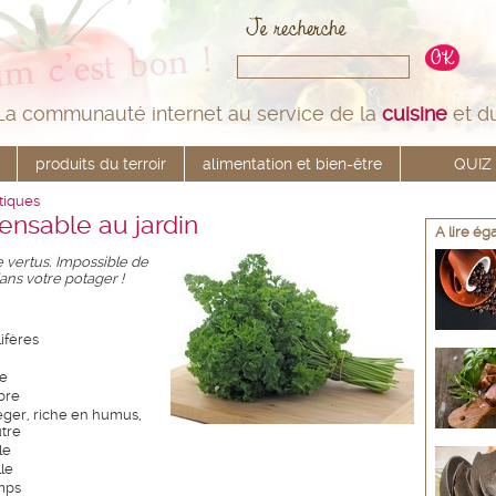
La communauté internet au service de la
cuisine
et d
produits du terroir
alimentation et bien-être
QUIZ
tiques
pensable au jardin
A lire é
de vertus. Impossible de
ans votre potager !
ifères
e
bre
léger, riche en humus,
tre
le
le
mps