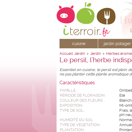
cuisine
jardin potager
Accueil
Jardin
>
Jardin
>
Herbes aroma
Le persil, l'herbe indis
Essentiel en cuisine, le persil est plein 
ne pas planter cette plante aromatique d
Caractéristiques
FAMILLE :
Ombell
PÉRIODE DE FLORAISON :
Eté
COULEUR DES FLEURS :
Blanch
EXPOSITION :
Mi-om
TYPE DE SOL :
Frais, 
pH neu
HUMIDITÉ DU SOL :
Norma
TYPE DE VÉGÉTATION :
Annuel
PLANTATION :
Printe