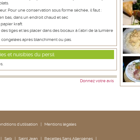
plats.
teur. Pour une conservation sous forme séchée, il faut :
e en bas, dans un endroit chaud et sec
 papier kraft
 des tiges et les placer dans des bocaux à l’abri de la lumière
re congelées après blanchiment ou pas.
es et nuisibles du persil
s.
Donnez votre avis
nditions d'utilisation
|
Mentions légales
|
Seb
|
Saint Jean
|
Recettes Sans Allergènes
|