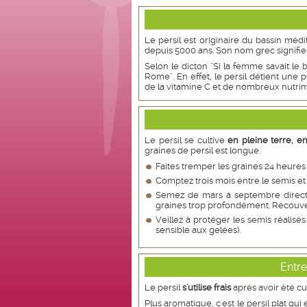
Le persil est originaire du bassin médi
depuis 5000 ans. Son nom grec signifie 
Selon le dicton "Si la femme savait le b
Rome". En effet, le persil détient une p
de la vitamine C et de nombreux nutrim
Le persil se cultive
en pleine terre, e
graines de persil est longue.
Faites tremper les graines 24 heures 
Comptez trois mois entre le semis et
Semez de mars à septembre directe
graines trop profondément. Recouve
Veillez à protéger les semis réalisés 
sensible aux gelées).
Entre
Le persil
s'utilise frais
après avoir été cue
Plus aromatique, c'est le persil plat qui