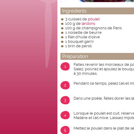
Ingrédients
3 cuisses de
poulet
100 g de
lardons
100 g de champignons de Paris
1 noisette de beurre
1 filet d'huile d'olive
1 bouquet garni
1 brin de persil
Préparation
Faites revenir les morceaux de po
1
Salez, poivrez et ajoutez le bouque
à 30 minutes.
Pendant ce temps, pelez l'ail et m
2
Dans une poêle, faites dorer les 
3
Lorsque le poulet est cuit, réser
4
Madère et l'ail mixé. Laissez mijot
Mettez le poulet dans le plat de s
5