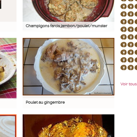
Champigons farcis jambon/poulet/munster
Voir tous 
Poulet au gingembre