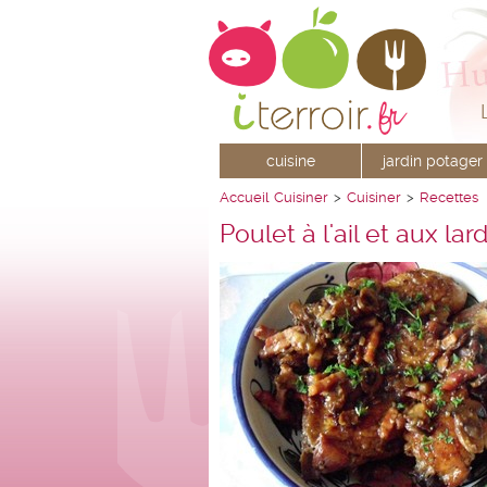
cuisine
jardin potager
Accueil
Cuisiner
>
Cuisiner
>
Recettes
Poulet à l'ail et aux lar