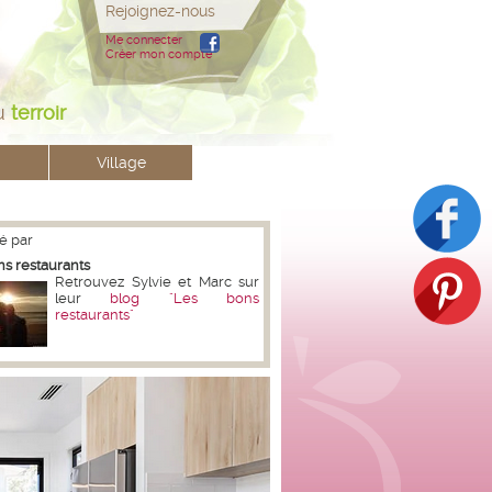
Rejoignez-nous
Me connecter
Créer mon compte
u
terroir
Village
é par
ns restaurants
Retrouvez Sylvie et Marc sur
leur
blog "Les bons
restaurants"