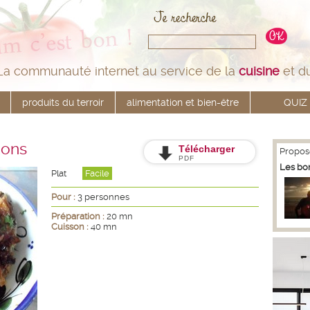
La communauté internet au service de la
cuisine
et d
produits du terroir
alimentation et bien-être
QUIZ
dons
Télécharger
Propos
PDF
Les bo
Plat
Facile
Pour :
3 personnes
Préparation :
20 mn
Cuisson :
40 mn