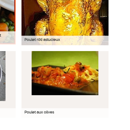
t
Poulet rôti astucieux
Poulet aux olives