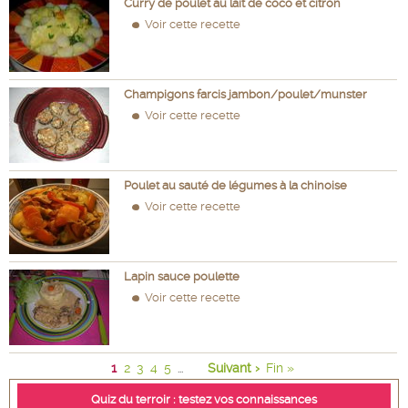
Curry de poulet au lait de coco et citron
Voir cette recette
Champigons farcis jambon/poulet/munster
Voir cette recette
Poulet au sauté de légumes à la chinoise
Voir cette recette
Lapin sauce poulette
Voir cette recette
1
2
3
4
5
Suivant ›
Fin »
...
Quiz du terroir : testez vos connaissances