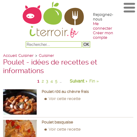
Rejoignez-
nous
Me
connecter
Créer mon
compte
Accueil
Cuisiner
>
Cuisiner
Poulet - idées de recettes et
informations
1
2
3
4
5
Suivant ›
Fin »
...
Poulet rôti au chèvre frais
Voir cette recette
Poulet basquaise
Voir cette recette