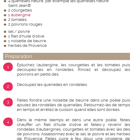
4 quenelles nature, par exemple les quenelles nature
Saint Jean®
2 courgettes
1
aubergine
2 tomates
2 poivrons rouges
sel / poivre
1 filet d'huile d'olive
1 noisette de beurre
herbes de Provence
Préparation
Épluchez l'aubergine, les courgettes et les tomates puis
1
découpez-les en rondelles. Rincez et découpez les
poivrons en petits dés.
Découpez les quenelles en rondelles.
2
Faites fondre une noisette de beurre dans une poêle puis
3
ajoutez les rondelles de quenelles. Retournez-les de temps
en temps et arrêtez la cuisson quand elles sont dorées.
Dans le même taemps et dans une autre poêle, faites
4
chauffer un filet d'huile d'olive et faites-y revenir les
rondelles d'aubergines, courgettes et tomates avec les dés
de poivrons. Assaisonnez avec le sel, le poivre et les herbes
de Provence. Faites cuire à feu doux une vingtaine de