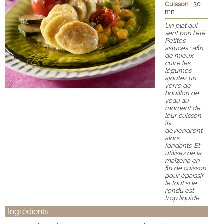
Cuisson :
30
mn
Un plat qui
sent bon l'été.
Petites
astuces : afin
de mieux
cuire les
légumes,
ajoutez un
verre de
bouillon de
veau au
moment de
leur cuisson,
ils
deviendront
alors
fondants. Et
utilisez de la
maïzena en
fin de cuisson
pour épaissir
le tout si le
rendu est
trop liquide.
Ingrédients