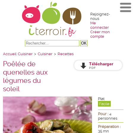
Rejoignez-
nous
Me
connecter
Créer mon
compte
Accueil
Cuisiner
>
Cuisiner
>
Recettes
Poêlée de
Télécharger
PDF
quenelles aux
légumes du
soleil
Plat
Facile
Pour :
4
personnes
Préparation :
35 mn