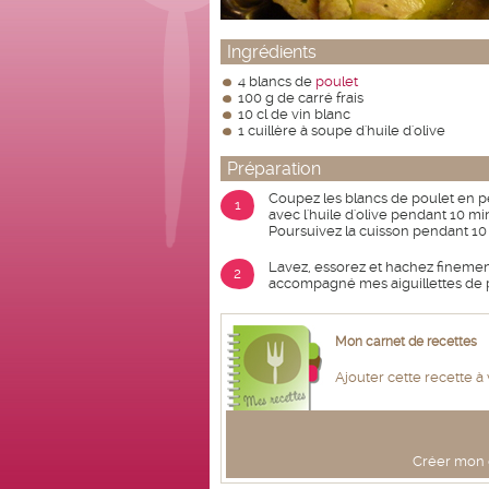
Ingrédients
4 blancs de
poulet
100 g de carré frais
10 cl de vin blanc
1 cuillère à soupe d'huile d'olive
Préparation
Coupez les blancs de poulet en pet
1
avec l'huile d'olive pendant 10 mi
Poursuivez la cuisson pendant 10
Lavez, essorez et hachez finement 
2
accompagné mes aiguillettes de p
Mon carnet de recettes
Ajouter cette recette à
Créer mon c