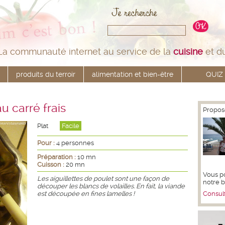
La communauté internet au service de la
cuisine
et d
produits du terroir
alimentation et bien-être
QUIZ
u carré frais
Propos
Plat
Facile
Pour :
4 personnes
Préparation :
10 mn
Cuisson :
20 mn
Vous p
Les aiguillettes de poulet sont une façon de
notre 
découper les blancs de volailles. En fait, la viande
est découpée en fines lamelles !
Consult