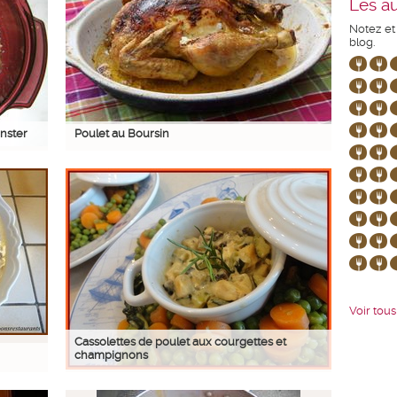
Les au
Notez et
blog.
nster
Poulet au Boursin
Voir tous 
Cassolettes de poulet aux courgettes et
champignons