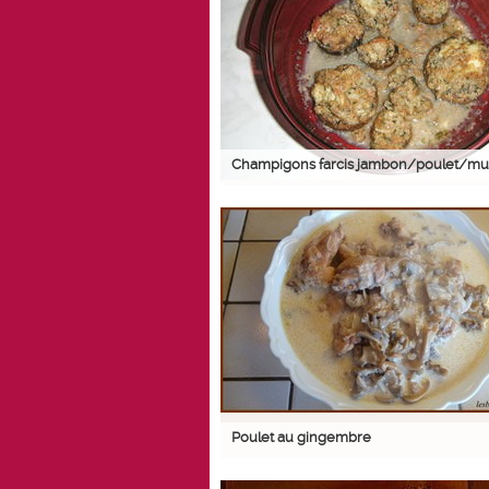
Champigons farcis jambon/poulet/mu
Poulet au gingembre