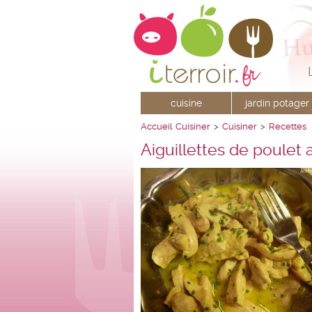
cuisine
jardin potager
Accueil
Cuisiner
>
Cuisiner
>
Recettes
Aiguillettes de poulet a