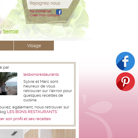
Rejoignez-nous
Me connecter
Créer mon compte
u
terroir
Village
é par
lesbonsrestaurants
Sylvie et Marc sont
heureux de vous
retrouver sur i'terroir pour
quelques recettes de
cuisine.
ouvez, également, nous retrouver sur
blog
"LES BONS RESTAURANTS"
er son profil et ses recettes