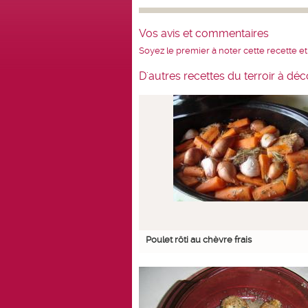
Vos avis et commentaires
Soyez le premier à noter cette recette et
D'autres recettes du terroir à déc
Poulet rôti au chèvre frais