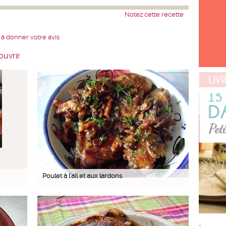
Notez cette recette
 à donner votre avis
ouvrir
Poulet à l'ail et aux lardons