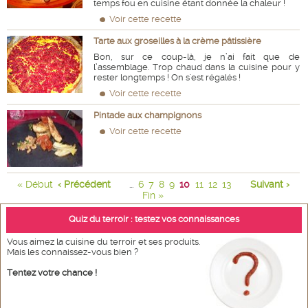
temps fou en cuisine étant donnée la chaleur !
Voir cette recette
Tarte aux groseilles à la crème pâtissière
Bon, sur ce coup-là, je n’ai fait que de
l’assemblage. Trop chaud dans la cuisine pour y
rester longtemps ! On s'est régalés !
Voir cette recette
Pintade aux champignons
Voir cette recette
« Début
‹ Précédent
6
7
8
9
10
11
12
13
Suivant ›
...
Fin »
Quiz du terroir : testez vos connaissances
Vous aimez la cuisine du terroir et ses produits.
Mais les connaissez-vous bien ?
Tentez votre chance !