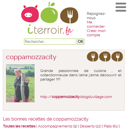
Rejoignez-
nous
Me
connecter
Créer mon
compte
coppamozzacity
Grande passionnée de cuisine , et
collectionneuse dans l'ame j'aime découvrir et
partager !!!!!
http://
coppamozzacity
.blogduvillage.com
Les bonnes recettes de coppamozzacity
Toutes les recettes
|
Accompagnements (9)
|
Desserts (22)
|
Plats (61)
|