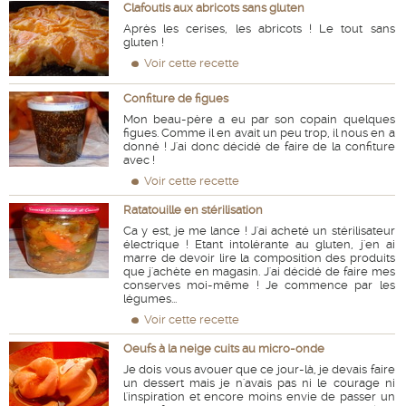
Clafoutis aux abricots sans gluten
Après les cerises, les abricots ! Le tout sans
gluten !
Voir cette recette
Confiture de figues
Mon beau-père a eu par son copain quelques
figues. Comme il en avait un peu trop, il nous en a
donné ! J'ai donc décidé de faire de la confiture
avec !
Voir cette recette
Ratatouille en stérilisation
Ca y est, je me lance ! J'ai acheté un stérilisateur
électrique ! Etant intolérante au gluten, j'en ai
marre de devoir lire la composition des produits
que j'achète en magasin. J'ai décidé de faire mes
conserves moi-même ! Je commence par les
légumes...
Voir cette recette
Oeufs à la neige cuits au micro-onde
Je dois vous avouer que ce jour-là, je devais faire
un dessert mais je n'avais pas ni le courage ni
l'inspiration et encore moins envie de passer un