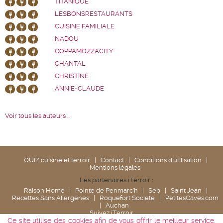
TITANIQUE
LESBONSRESTAURANTS
CUISINE FAMILIALE
NADOU
COPPAMOZZACITY
CHANTAL
CHRISTINE
ANNIE-CLAUDE
Voir tous les auteurs ...
QUIZ cuisine et terroir
|
Contact
|
Conditions d'utilisation
|
Mentions légales
Les partenaires iTerroir :
Raison Home
|
Pointe de Penmarc'h
|
Seb
|
Saint Jean
|
Recettes Sans Allergènes
|
Roquefort Société
|
PetitesCaves.com
|
Auchan
Suivez iTerroir
Ce site utilise des cookies afin de vous offrir le meilleur service.