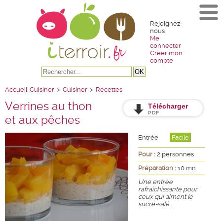
Rejoignez-
nous
Me
connecter
Créer mon
compte
Accueil
Cuisiner
>
Cuisiner
>
Recettes
Verrines au thon
Télécharger
PDF
et aux pêches
Entrée
Facile
Pour :
2 personnes
Préparation :
10 mn
Une entrée
rafraîchissante pour
ceux qui aiment le
sucré-salé.