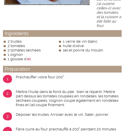
j'ai cuisiné
celles-ci avec
des tomates
et la cuisson a
été faite au
four.
Ingrédients
2 truites
1 verre de vin blanc
2 tomates
huile d'olive
2 tomates séchées
sel et poivre du moulin
1 oignon
1 gousse d'
ail
Préparation
Préchauffer votre four 200°.
1
Mettre l'huile dans le fond du plat : bien la répartir. Mettre
2
part dessus les tomates coupées en rondelles, les tomates
séchées coupées, l'oignon coupé également en rondelles
fines et l'ail coupé finement.
Déposer les truites. Arroser avec le vin. Saler, poivrer.
3
Faire cuire au four préchauffé à 200° pendant 20 minutes
4