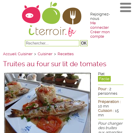
Rejoignez-
nous
Me
connecter
Créer mon
compte
Accueil
Cuisiner
>
Cuisiner
>
Recettes
Truites au four sur lit de tomates
Plat
Facile
Pour :
2
personnes
Préparation :
10 mn
Cuisson :
15
mn
Pour changer
des truites
aux amandes,