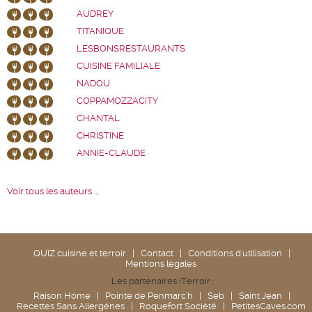
AUDREY
TITANIQUE
LESBONSRESTAURANTS
CUISINE FAMILIALE
NADOU
COPPAMOZZACITY
CHANTAL
CHRISTINE
ANNIE-CLAUDE
Voir tous les auteurs ...
QUIZ cuisine et terroir
|
Contact
|
Conditions d'utilisation
|
Mentions légales
Les partenaires iTerroir :
Raison Home
|
Pointe de Penmarc'h
|
Seb
|
Saint Jean
|
Recettes Sans Allergènes
|
Roquefort Société
|
PetitesCaves.com