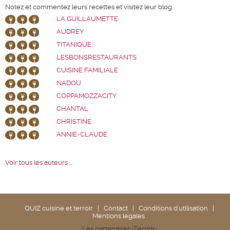
Notez et commentez leurs recettes et visitez leur blog.
LA GUILLAUMETTE
AUDREY
TITANIQUE
LESBONSRESTAURANTS
CUISINE FAMILIALE
NADOU
COPPAMOZZACITY
CHANTAL
CHRISTINE
ANNIE-CLAUDE
Voir tous les auteurs ...
QUIZ cuisine et terroir
|
Contact
|
Conditions d'utilisation
|
Mentions légales
Les partenaires iTerroir :