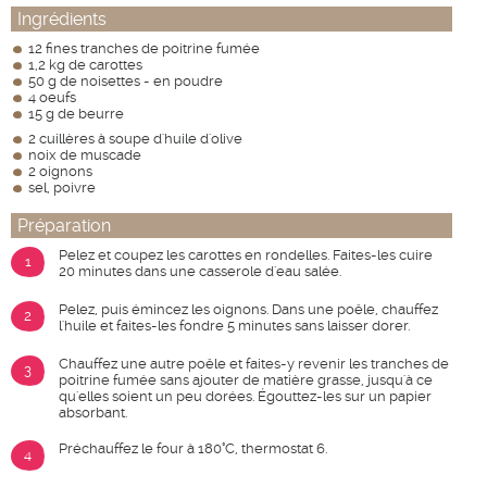
Ingrédients
12 fines tranches de poitrine fumée
1,2 kg de carottes
50 g de noisettes - en poudre
4 oeufs
15 g de beurre
2 cuillères à soupe d'huile d'olive
noix de muscade
2 oignons
sel, poivre
Préparation
Pelez et coupez les carottes en rondelles. Faites-les cuire
1
20 minutes dans une casserole d'eau salée.
Pelez, puis émincez les oignons. Dans une poêle, chauffez
2
l'huile et faites-les fondre 5 minutes sans laisser dorer.
Chauffez une autre poêle et faites-y revenir les tranches de
3
poitrine fumée sans ajouter de matière grasse, jusqu'à ce
qu'elles soient un peu dorées. Égouttez-les sur un papier
absorbant.
Préchauffez le four à 180°C, thermostat 6.
4