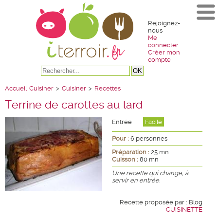
Rejoignez-
nous
Me
connecter
Créer mon
compte
Accueil
Cuisiner
>
Cuisiner
>
Recettes
Terrine de carottes au lard
Entrée
Facile
Pour :
6 personnes
Préparation :
25 mn
Cuisson :
80 mn
Une recette qui change, à
servir en entrée.
Recette proposée par : Blog
CUISINETTE