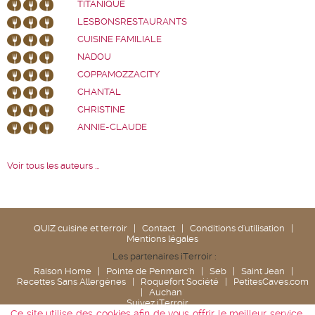
TITANIQUE
LESBONSRESTAURANTS
CUISINE FAMILIALE
NADOU
COPPAMOZZACITY
CHANTAL
CHRISTINE
ANNIE-CLAUDE
Voir tous les auteurs ...
QUIZ cuisine et terroir
|
Contact
|
Conditions d'utilisation
|
Mentions légales
Les partenaires iTerroir :
Raison Home
|
Pointe de Penmarc'h
|
Seb
|
Saint Jean
|
Recettes Sans Allergènes
|
Roquefort Société
|
PetitesCaves.com
|
Auchan
Suivez iTerroir
Ce site utilise des cookies afin de vous offrir le meilleur service.