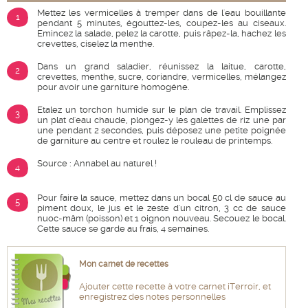
Mettez les vermicelles à tremper dans de l'eau bouillante
1
pendant 5 minutes, égouttez-les, coupez-les au ciseaux.
Emincez la salade, pelez la carotte, puis râpez-la, hachez les
crevettes, ciselez la menthe.
Dans un grand saladier, réunissez la laitue, carotte,
2
crevettes, menthe, sucre, coriandre, vermicelles, mélangez
pour avoir une garniture homogéne.
Etalez un torchon humide sur le plan de travail. Emplissez
3
un plat d'eau chaude, plongez-y les galettes de riz une par
une pendant 2 secondes, puis déposez une petite poignée
de garniture au centre et roulez le rouleau de printemps.
Source : Annabel au naturel !
4
Pour faire la sauce, mettez dans un bocal 50 cl de sauce au
5
piment doux, le jus et le zeste d'un citron, 3 cc de sauce
nuoc-mâm (poisson) et 1 oignon nouveau. Secouez le bocal.
Cette sauce se garde au frais, 4 semaines.
Mon carnet de recettes
Ajouter cette recette à votre carnet iTerroir, et
enregistrez des notes personnelles