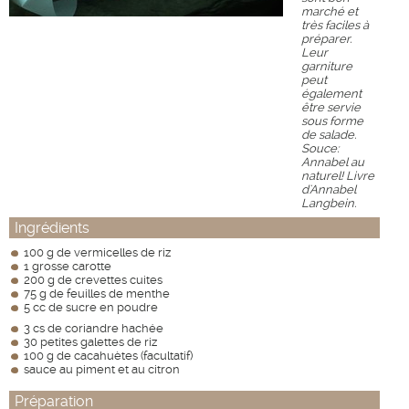
marché et
très faciles à
préparer.
Leur
garniture
peut
également
être servie
sous forme
de salade.
Souce:
Annabel au
naturel! Livre
d'Annabel
Langbein.
Ingrédients
100 g de vermicelles de riz
1 grosse carotte
200 g de crevettes cuites
75 g de feuilles de menthe
5 cc de sucre en poudre
3 cs de coriandre hachée
30 petites galettes de riz
100 g de cacahuètes (facultatif)
sauce au piment et au citron
Préparation