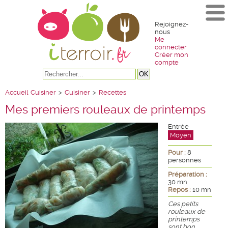
Rejoignez-
nous
Me
connecter
Créer mon
compte
Accueil
Cuisiner
>
Cuisiner
>
Recettes
Mes premiers rouleaux de printemps
Entrée
Moyen
Pour :
8
personnes
Préparation :
30 mn
Repos :
10 mn
Ces petits
rouleaux de
printemps
sont bon