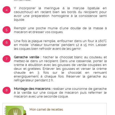
Y incorporer la meringue à la maryse (spatule en
4
caoutchouc) en raclant bien les bords du récipient pour
avoir une préparation homogène à la consistance semi
liquide.
Remplir une poche munie d’une douille de la masse à
5
macaron et dresser vos coques.
Une fois la plaque remplie, enfourner dans un four à 160°C
6
en mode "chaleur tournante" pendant 12 à 15 min. Laisser
les coques bien refroidir avant de les garnir.
Ganache vanille :
hacher le chocolat blanc au couteau et
7
mettez-le dans un récipient. Dans une casserole, porter la
crème à ébullition avec les gousses de vanille coupées en
deux et grattées. Enlever les gousses et verser la crème
chaude en 3 fois sur le chocolat en remuant
énergiquement à chaque fois. Réserver la ganache au
réfrigérateur pendant 2 h.
Montage des macarons :
réaliser une couronne de ganache
8
à la vanille sur une coque de macaron puis refermer le
macaron avec une seconde coque.
Mon carnet de recettes