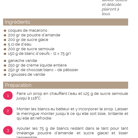
et délicate,
plairont à
tous.
Ingrédients
coques de macarons :
200 gr de poudre d’amande
200 gr de sucre glace
5 cl de d’eau
200 gr de sucre semoule
150 g de blanc d’oeufs - (2 x 75 gr)
ganache vanille
250 gr de crème liquide entière
250 gr de chocolat blanc - de pâtissier
2 gousses de vanille
Préparation
Faire un sirop en chauffant l’eau et 125 g de sucre semoule
1
jusqu’à 118°C.
Monter les blancs au batteur et y incorporer le sirop. Laisser
2
la meringue monter jusqu’à ce qu’elle soit lisse, brillante et
qu’elle ait refroidie.
Ajouter les 75 g de blancs restant dans le tant pour tant
3
(mélange poudre d’amande et sucre glace) et lisser
l'ensemble.