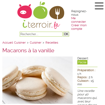
Rejoignez-
nous
Me
connecter
Créer mon
compte
Accueil
Cuisiner
>
Cuisiner
>
Recettes
Macarons à la vanille
Dessert
Facile
Préparation :
1 h
Repos :
2 h
Cuisson :
15
mn
Une recette
pour 40
macarons qui,
avec leur
saveur douce