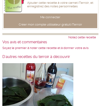
Ajouter cette recette à votre carnet iTerroir, et
enregistrez des notes personnelles
Me connecter
Créer mon compte utilisateur gratuit iTerroir
Notez cette recette
Vos avis et commentaires
Soyez le premier à noter cette recette et à donner votre avis
D'autres recettes du terroir à découvrir