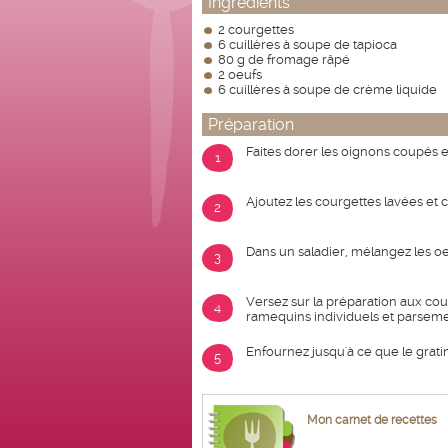
Ingrédients
2 courgettes
6 cuillères à soupe de tapioca
80 g de fromage râpé
2 oeufs
6 cuillères à soupe de crème liquide
Préparation
Faites dorer les oignons coupés e
1
Ajoutez les courgettes lavées et c
2
Dans un saladier, mélangez les oeuf
3
Versez sur la préparation aux cou
4
ramequins individuels et parseme
Enfournez jusqu'à ce que le gratin
5
Mon carnet de recettes