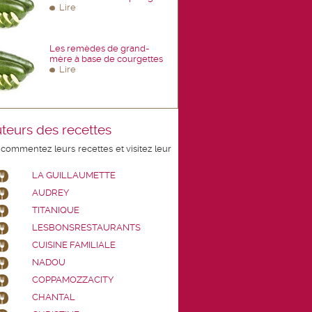
Lire
Les remèdes de grand-
mère à base de courgettes
Lire
teurs des recettes
 commentez leurs recettes et visitez leur
LA GUILLAUMETTE
AUDREY
TITANIQUE
LESBONSRESTAURANTS
CUISINE FAMILIALE
NADOU
COPPAMOZZACITY
CHANTAL