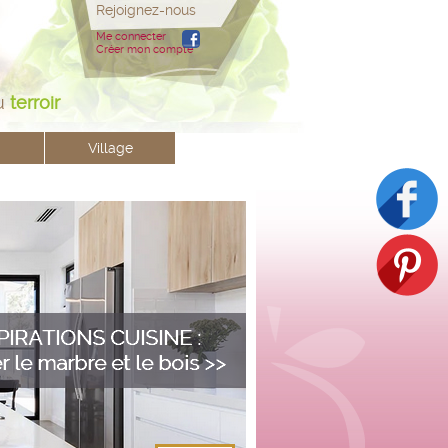
Rejoignez-nous
Me connecter
Créer mon compte
u
terroir
Village