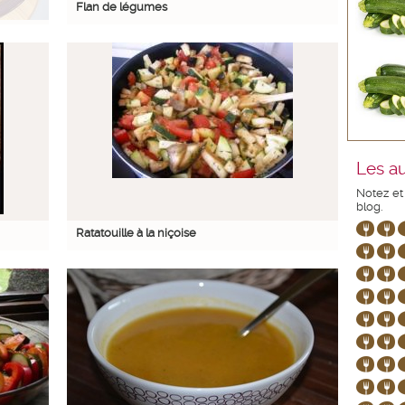
Flan de légumes
Les au
Notez et
blog.
Ratatouille à la niçoise