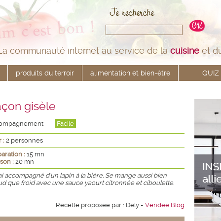
La communauté internet au service de la
cuisine
et d
produits du terroir
alimentation et bien-être
QUIZ
açon gisèle
ompagnement
Facile
 :
2 personnes
aration :
15 mn
son :
20 mn
'ai accompagné d'un lapin à la bière. Se mange aussi bien
d que froid avec une sauce yaourt citronnée et ciboulette.
Recette proposée par : Dely -
Vendée Blog