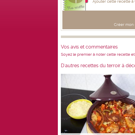
Ajouter cette recette à
Créer mon c
Vos avis et commentaires
Soyez le premier à noter cette recette et
D'autres recettes du terroir à déc