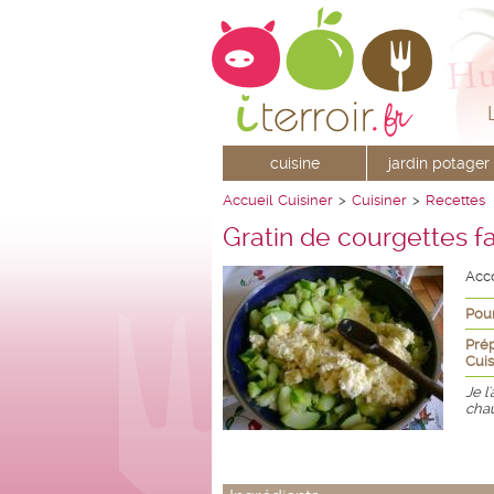
cuisine
jardin potager
Accueil
Cuisiner
>
Cuisiner
>
Recettes
Gratin de courgettes f
Acc
Pour
Prép
Cuis
Je l
chau