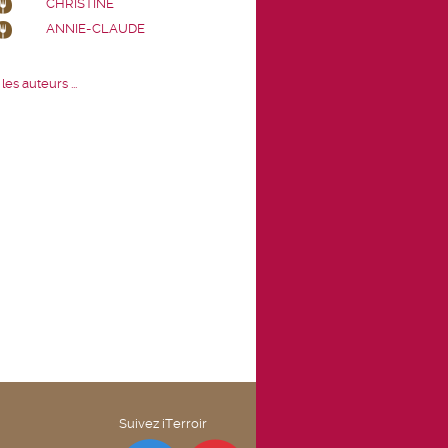
CHRISTINE
ANNIE-CLAUDE
les auteurs ...
Suivez iTerroir