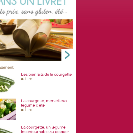
galement
Les bienfaits de la courgette
Lire
La courgette, merveilleux
légume d'été
Lire
La courgette, un légume
incontournable au potager