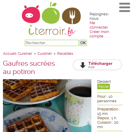
Rejoignez-
nous
Me
connecter
Créer mon
compte
Accueil
Cuisiner
>
Cuisiner
>
Recettes
Gaufres sucrées
Télécharger
PDF
au potiron
Dessert
Facile
Pour :
10
personnes
Préparation :
15 mn
Repos :
1 h
Cuisson :
20
mn