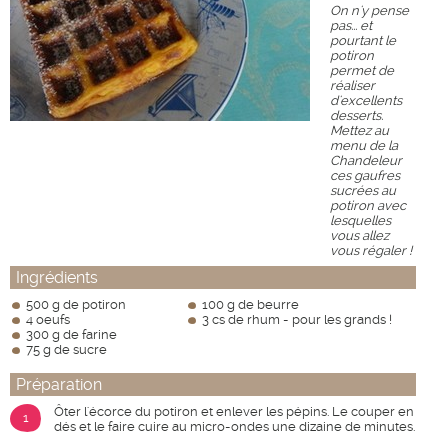
On n'y pense
pas... et
pourtant le
potiron
permet de
réaliser
d'excellents
desserts.
Mettez au
menu de la
Chandeleur
ces gaufres
sucrées au
potiron avec
lesquelles
vous allez
vous régaler !
Ingrédients
500 g de potiron
100 g de beurre
4 oeufs
3 cs de rhum - pour les grands !
300 g de farine
75 g de sucre
Préparation
Ôter l'écorce du potiron et enlever les pépins. Le couper en
1
dés et le faire cuire au micro-ondes une dizaine de minutes.