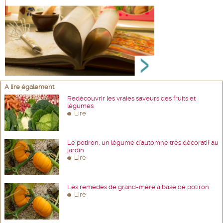
A lire également
Redécouvrir les vraies saveurs des fruits et
légumes
Lire
Le potiron, un légume d'automne très décoratif au
jardin
Lire
Les remèdes de grand-mère à base de potiron
Lire