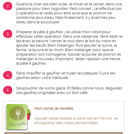
Quand la chair est bien cuite, la mixer et la verser dans une
2
passoire pour bien l'égoutter. Petit conseil : j'ai effectué ces
2 opérations la veille pour être sûre que le potiron ne
contienne plus d'eau. Mais finalement, il y avait très peu
d'eau dans la soucoupe!
Préparer la pâte à gaufres. J'ai utilisé mon robot pour
3
effectuer cette opération. Dans une casserole, faire tiédir le
lait avec le beurre. Verser le tout dans le bol du robot et
ajouter les oeufs. Bien mélanger. Puis ajouter le sucre, la
farine, la levure et le rhum. Bien mélanger pour que la
préparation soit homogène. Ajouter la purée de potiron et
mélanger à nouveau. Important : laiser reposer une heure
la pâte à gaufres.
Faire chauffer le gaufrier et huiler les plaques. Cuire les
4
gaufres selon votre habitude.
Saupoudrer de sucre glace. Et faites conne nous, dégustez
5
ces gaufres originales avec un bon café.
Mon carnet de recettes
Ajouter cette recette à votre carnet iTerroir, et
enregistrez des notes personnelles