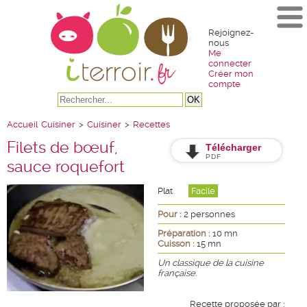
Rejoignez-
nous
Me
connecter
Créer mon
compte
Accueil
Cuisiner
>
Cuisiner
>
Recettes
Filets de bœuf,
Télécharger
PDF
sauce roquefort
Plat
Facile
Pour :
2 personnes
Préparation :
10 mn
Cuisson :
15 mn
Un classique de la cuisine
française.
Recette proposée par :