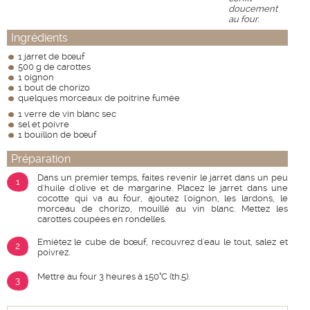
doucement
au four.
Ingrédients
1 jarret de bœuf
500 g de carottes
1 oignon
1 bout de chorizo
quelques morceaux de poitrine fumée
1 verre de vin blanc sec
sel et poivre
1 bouillon de bœuf
Préparation
Dans un premier temps, faites revenir le jarret dans un peu
1
d'huile d'olive et de margarine. Placez le jarret dans une
cocotte qui va au four, ajoutez l'oignon, les lardons, le
morceau de chorizo, mouillé au vin blanc. Mettez les
carottes coupées en rondelles.
Emiétez le cube de bœuf, recouvrez d'eau le tout, salez et
2
poivrez.
Mettre au four 3 heures à 150°C (th.5).
3