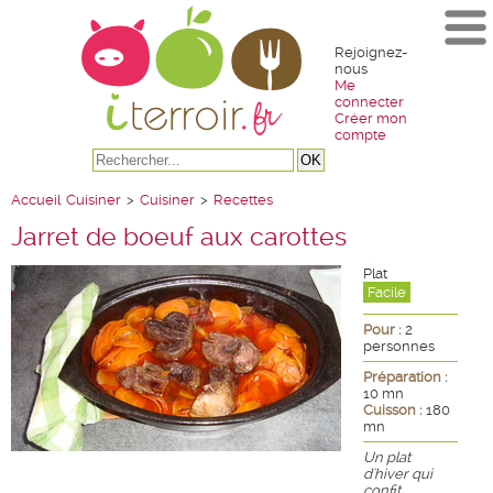
Rejoignez-
nous
Me
connecter
Créer mon
compte
Accueil
Cuisiner
>
Cuisiner
>
Recettes
Jarret de boeuf aux carottes
Plat
Facile
Pour :
2
personnes
Préparation :
10 mn
Cuisson :
180
mn
Un plat
d'hiver qui
confit