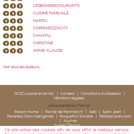
LESBONSRESTAURANTS
CUISINE FAMILIALE
NADOU
COPPAMOZZACITY
CHANTAL
CHRISTINE
ANNIE-CLAUDE
Voir tous les auteurs ...
QUIZ cuisine et terroir
|
Contact
|
Conditions d'utilisation
|
Mentions légales
Les partenaires iTerroir :
Raison Home
|
Pointe de Penmarc'h
|
Seb
|
Saint Jean
|
Recettes Sans Allergènes
|
Roquefort Société
|
PetitesCaves.com
|
Auchan
Suivez iTerroir
Ce site utilise des cookies afin de vous offrir le meilleur service.