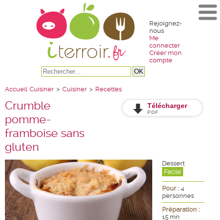
Rejoignez-
nous
Me
connecter
Créer mon
compte
Accueil
Cuisiner
>
Cuisiner
>
Recettes
Crumble
Télécharger
PDF
pomme-
framboise sans
gluten
Dessert
Facile
Pour :
4
personnes
Préparation :
15 mn