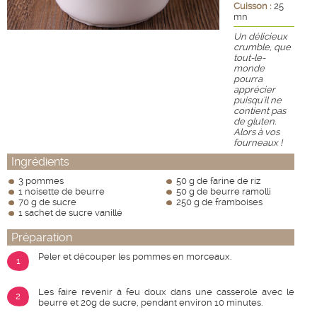
Cuisson :
25
mn
Un délicieux
crumble, que
tout-le-
monde
pourra
apprécier
puisqu'il ne
contient pas
de gluten.
Alors à vos
fourneaux !
Ingrédients
3 pommes
50 g de farine de riz
1 noisette de beurre
50 g de beurre ramolli
70 g de sucre
250 g de framboises
1 sachet de sucre vanillé
Préparation
Peler et découper les pommes en morceaux.
1
Les faire revenir à feu doux dans une casserole avec le
2
beurre et 20g de sucre, pendant environ 10 minutes.