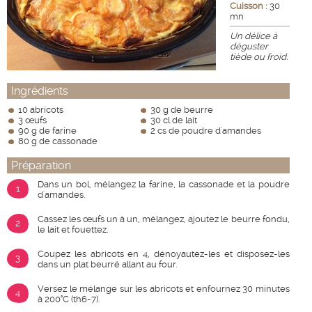
Cuisson :
30
mn
Un délice à
déguster
tiède ou froid.
Ingrédients
10 abricots
30 g de beurre
3 œufs
30 cl de lait
90 g de farine
2 cs de poudre d'amandes
80 g de cassonade
Préparation
Dans un bol, mélangez la farine, la cassonade et la poudre
1
d'amandes.
Cassez les œufs un à un, mélangez, ajoutez le beurre fondu,
2
le lait et fouettez.
Coupez les abricots en 4, dénoyautez-les et disposez-les
3
dans un plat beurré allant au four.
Versez le mélange sur les abricots et enfournez 30 minutes
4
à 200°C (th6-7).