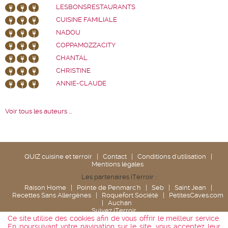
LESBONSRESTAURANTS
CUISINE FAMILIALE
NADOU
COPPAMOZZACITY
CHANTAL
CHRISTINE
ANNIE-CLAUDE
Voir tous les auteurs ...
QUIZ cuisine et terroir
|
Contact
|
Conditions d'utilisation
|
Mentions légales
Les partenaires iTerroir :
Raison Home
|
Pointe de Penmarc'h
|
Seb
|
Saint Jean
|
Recettes Sans Allergènes
|
Roquefort Société
|
PetitesCaves.com
|
Auchan
Suivez iTerroir
Ce site utilise des cookies afin de vous offrir le meilleur service.
En poursuivant votre navigation sur le site, vous acceptez leur