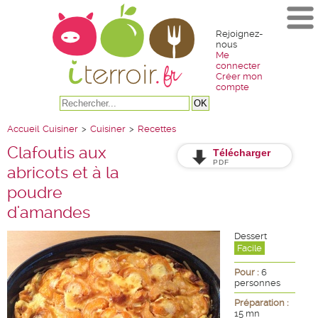
Rejoignez-
nous
Me
connecter
Créer mon
compte
Accueil
Cuisiner
>
Cuisiner
>
Recettes
Clafoutis aux
Télécharger
PDF
abricots et à la
poudre
d'amandes
Dessert
Facile
Pour :
6
personnes
Préparation :
15 mn