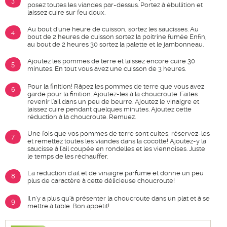
3
posez toutes les viandes par-dessus. Portez à ébullition et
laissez cuire sur feu doux.
Au bout d'une heure de cuisson, sortez les saucisses. Au
4
bout de 2 heures de cuisson sortez la poitrine fumée Enfin,
au bout de 2 heures 30 sortez la palette et le jambonneau.
Ajoutez les pommes de terre et laissez encore cuire 30
5
minutes. En tout vous avez une cuisson de 3 heures.
Pour la finition! Râpez les pommes de terre que vous avez
6
gardé pour la finition. Ajoutez-les à la choucroute. Faites
revenir l'ail dans un peu de beurre. Ajoutez le vinaigre et
laissez cuire pendant quelques minutes. Ajoutez cette
réduction à la choucroute. Remuez.
Une fois que vos pommes de terre sont cuites, réservez-les
7
et remettez toutes les viandes dans la cocotte! Ajoutez-y la
saucisse à l'ail coupée en rondelles et les viennoises. Juste
le temps de les réchauffer.
La réduction d'ail et de vinaigre parfume et donne un peu
8
plus de caractère à cette délicieuse choucroute!
Il n'y a plus qu'à présenter la choucroute dans un plat et à se
9
mettre à table. Bon appétit!