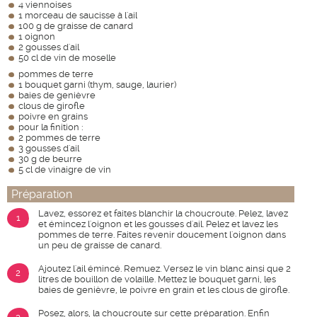
4 viennoises
1 morceau de saucisse à l'ail
100 g de graisse de canard
1 oignon
2 gousses d'ail
50 cl de vin de moselle
pommes de terre
1 bouquet garni (thym, sauge, laurier)
baies de genièvre
clous de girofle
poivre en grains
pour la finition :
2 pommes de terre
3 gousses d'ail
30 g de beurre
5 cl de vinaigre de vin
Préparation
Lavez, essorez et faites blanchir la choucroute. Pelez, lavez
1
et émincez l'oignon et les gousses d'ail. Pelez et lavez les
pommes de terre. Faites revenir doucement l'oignon dans
un peu de graisse de canard.
Ajoutez l'ail émincé. Remuez. Versez le vin blanc ainsi que 2
2
litres de bouillon de volaille. Mettez le bouquet garni, les
baies de genièvre, le poivre en grain et les clous de girofle.
Posez, alors, la choucroute sur cette préparation. Enfin