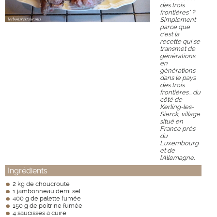
des trois
frontières" ?
Simplement
parce que
c'est la
recette qui se
transmet de
générations
en
générations
dans le pays
des trois
frontières... du
côté de
Kerling-les-
Sierck, village
situé en
France près
du
Luxembourg
et de
l'Allemagne.
Ingrédients
2 kg de choucroute
1 jambonneau demi sel
400 g de palette fumée
150 g de poitrine fumée
4 saucisses à cuire