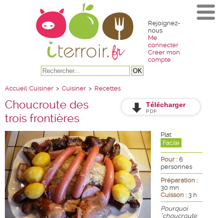
Rejoignez-
nous
Me
connecter
Créer mon
compte
Accueil
Cuisiner
>
Cuisiner
>
Recettes
Choucroute des
Télécharger
PDF
trois frontières
Plat
Facile
Pour :
6
personnes
Préparation :
30 mn
Cuisson :
3 h
Pourquoi
"choucroute