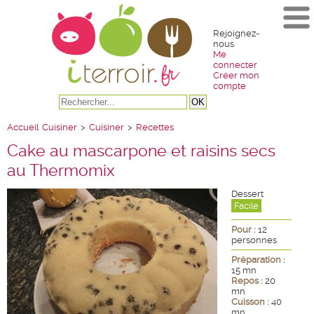
Rejoignez-
nous
Me
connecter
Créer mon
compte
Accueil
Cuisiner
>
Cuisiner
>
Recettes
Cake au mascarpone et raisins secs
au Thermomix
Dessert
Facile
Pour :
12
personnes
Préparation :
15 mn
Repos :
20
mn
Cuisson :
40
mn