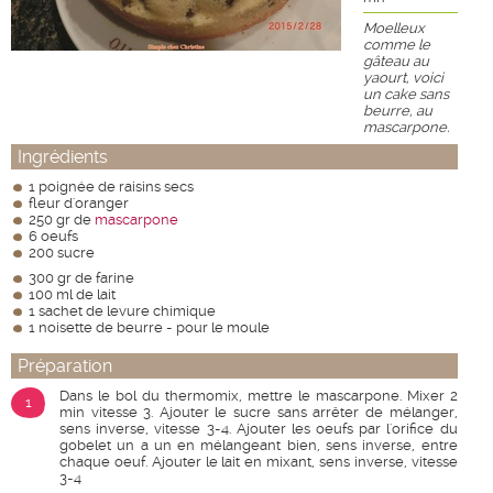
Moelleux
comme le
gâteau au
yaourt, voici
un cake sans
beurre, au
mascarpone.
Ingrédients
1 poignée de raisins secs
fleur d'oranger
250 gr de
mascarpone
6 oeufs
200 sucre
300 gr de farine
100 ml de lait
1 sachet de levure chimique
1 noisette de beurre - pour le moule
Préparation
Dans le bol du thermomix, mettre le mascarpone. Mixer 2
1
min vitesse 3. Ajouter le sucre sans arrêter de mélanger,
sens inverse, vitesse 3-4. Ajouter les oeufs par l'orifice du
gobelet un a un en mélangeant bien, sens inverse, entre
chaque oeuf. Ajouter le lait en mixant, sens inverse, vitesse
3-4