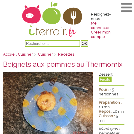
Rejoignez-
nous
Me
connecter
Créer mon
compte
Accueil
Cuisiner
>
Cuisiner
>
Recettes
Beignets aux pommes au Thermomix
Dessert
Facile
Pour :
15
personnes
Préparation :
10 mn
Repos :
10 mn
Cuisson :
5
mn
Mardi gras =
beignets et