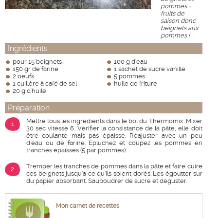
pommes =
fruits de
saison donc
beignets aux
pommes !
Ingrédients
pour 15 beignets :
100 g d'eau
150 gr de farine
1 sachet de sucre vanillé
2 oeufs
5 pommes
1 cuillère à café de sel
huile de friture
20 g d'huile
Préparation
Mettre tous les ingrédients dans le bol du Thermomix. Mixer
1
30 sec vitesse 6. Vérifier la consistance de la pâte, elle doit
être coulante mais pas épaisse. Réajuster avec un peu
d'eau ou de farine. Epluchez et coupez les pommes en
tranches épaisses (5 par pommes).
Tremper les tranches de pommes dans la pâte et faire cuire
2
ces beignets jusqu'a ce qu'ils soient dorés. Les égoutter sur
du papier absorbant. Saupoudrer de sucre et déguster.
Mon carnet de recettes