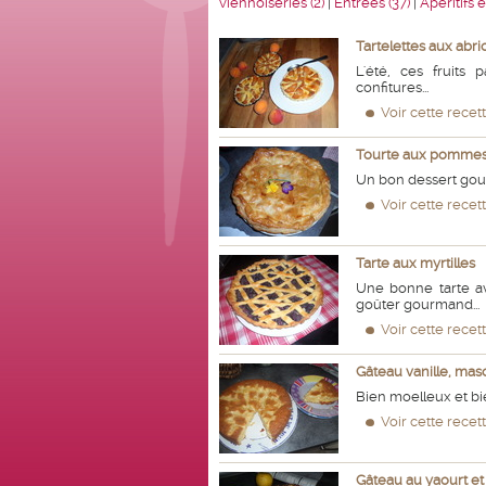
viennoiseries (2)
|
Entrées (37)
|
Apéritifs 
Tartelettes aux abri
L'été, ces fruits
confitures...
Voir cette recet
Tourte aux pomme
Un bon dessert go
Voir cette recet
Tarte aux myrtilles
Une bonne tarte av
goûter gourmand...
Voir cette recet
Gâteau vanille, mas
Bien moelleux et b
Voir cette recet
Gâteau au yaourt e