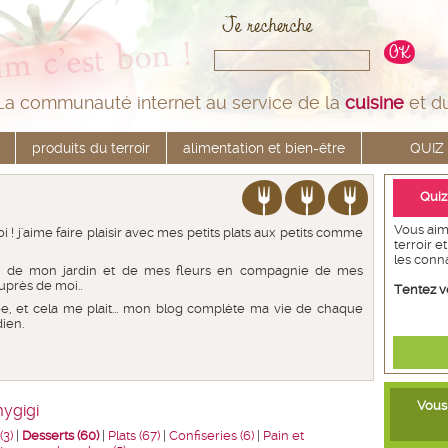
La communauté internet au service de la
cuisine
et d
produits du terroir
alimentation et bien-être
QUIZ
Quiz
Vous aim
i ! j'aime faire plaisir avec mes petits plats aux petits comme
terroir e
les conn
r de mon jardin et de mes fleurs en compagnie de mes
uprès de moi..
Tentez v
née, et cela me plait... mon blog complète ma vie de chaque
ien.
Vous 
ygigi
3)
|
Desserts (60)
|
Plats (67)
|
Confiseries (6)
|
Pain et