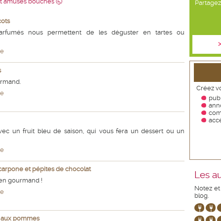
et amuses bouches (5)
Partagez 
cots
 parfumés nous permettent de les déguster en tartes ou
>
te
s
urmand.
Créez vo
te
publ
ann
com
accé
ec un fruit bleu de saison, qui vous fera un dessert ou un
te
carpone et pépites de chocolat
Les au
ien gourmand !
Notez et
te
blog.
t aux pommes