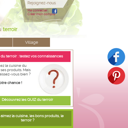
Rejoignez-nous
Me connecter
Créer mon compte
u
terroir
Village
 du terroir : testez vos connaissances
ez la cuisine du
t ses produits. Mais
aissez-vous bien ?
otre chance !
Découvrez les QUIZ du terroir
aimez la cuisine, les bons produits, le
terroir ?