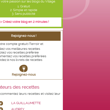
votre passion sur les blogs du Village.
1. Gratuit
2. Simple et rapide
3. Sans publicité
> Créez votre blog en 2 minutes !
Rejoignez-nous !
tre compte gratuit iTerroir et
iez vos meilleures recettes
otez vos recettes
préférée
mentez vos recettes préférées
dez à nos livrets de recettes
Rejoignez-nous
teurs des recettes
 commentez leurs recettes et visitez leur
LA GUILLAUMETTE
AUDREY