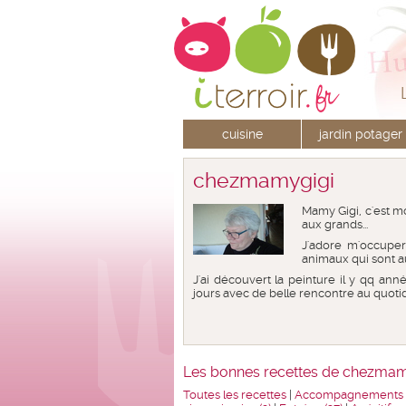
cuisine
jardin potager
chezmamygigi
Mamy Gigi, c'est mo
aux grands...
J'adore m'occupe
animaux qui sont a
J'ai découvert la peinture il y qq an
jours avec de belle rencontre au quotid
Les bonnes recettes de chezmam
Toutes les recettes
|
Accompagnements (