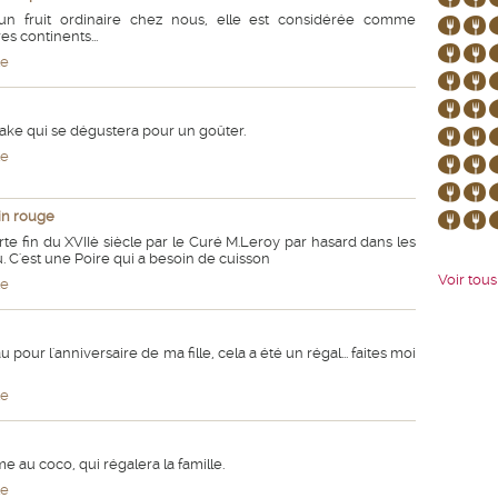
n fruit ordinaire chez nous, elle est considérée comme
es continents...
te
ake qui se dégustera pour un goûter.
te
in rouge
e fin du XVIIè siècle par le Curé M.Leroy par hasard dans les
 C'est une Poire qui a besoin de cuisson
Voir tous 
te
au pour l'anniversaire de ma fille, cela a été un régal... faites moi
te
 au coco, qui régalera la famille.
te