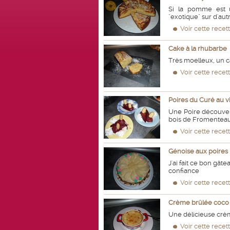
Si la pomme est u
"exotique" sur d'autr
Voir cette recet
Cake à la rhubarbe
Très moelleux, un c
Voir cette recet
Poires du Curé au v
Une Poire découvert
bois de Fromenteau.
Voir cette recet
Génoise aux poires
J'ai fait ce bon gâte
confiance
Voir cette recet
Crème brûlée coco
Une délicieuse crème
Voir cette recet