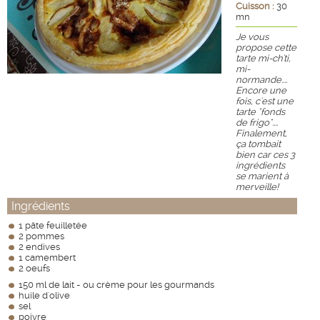
Cuisson :
30
mn
Je vous
propose cette
tarte mi-ch'ti,
mi-
normande....
Encore une
fois, c'est une
tarte "fonds
de frigo"....
Finalement,
ça tombait
bien car ces 3
ingrédients
se marient à
merveille!
Ingrédients
1 pâte feuilletée
2 pommes
2 endives
1 camembert
2 oeufs
150 ml de lait - ou crème pour les gourmands
huile d'olive
sel
poivre