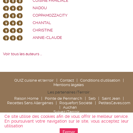
CUISINE FAMILIALE
NADOU
COPPAMOZZACITY
CHANTAL
CHRISTINE
ANNIE-CLAUDE
Voir tous les auteurs ...
QUIZ cuisine et terroir
|
Contact
|
Conditions d'utilisation
|
Mentions légales
Les partenaires iTerroir :
Raison Home
|
Pointe de Penmarc'h
|
Seb
|
Saint Jean
|
Recettes Sans Allergènes
|
Roquefort Société
|
PetitesCaves.com
|
Auchan
Suivez iTerroir
Ce site utilise des cookies afin de vous offrir le meilleur service.
En poursuivant votre navigation sur le site, vous acceptez leur
utilisation
Fermer