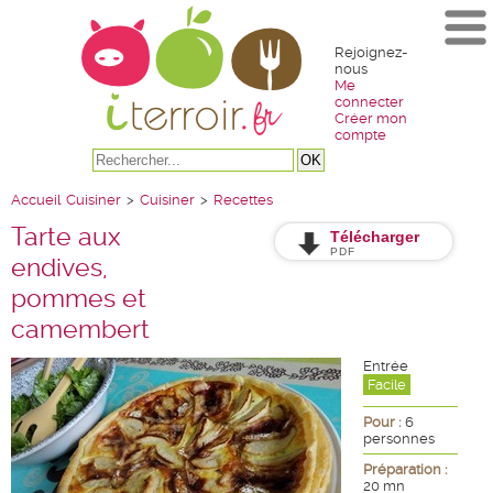
Rejoignez-
nous
Me
connecter
Créer mon
compte
Accueil
Cuisiner
>
Cuisiner
>
Recettes
Tarte aux
Télécharger
PDF
endives,
pommes et
camembert
Entrée
Facile
Pour :
6
personnes
Préparation :
20 mn